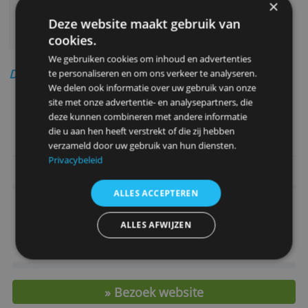
Binnen 24 uur ontvang je een reactie en wor
je aanvraag beoordeeld.
Bijzondere aspecten
Eenvoudig aan te vragen via internet
Gratis aflosservice om je huidige leningen
voordelig over te zetten
Deze website maakt gebruik van
Betrouwbare bank
cookies.
We gebruiken cookies om inhoud en advertenties
Door Redactie Bankenvergelijking
te personaliseren en om ons verkeer te analyseren.
We delen ook informatie over uw gebruik van onze
site met onze advertentie- en analysepartners, die
> Meer info en aanvragen van deze len
deze kunnen combineren met andere informatie
die u aan hen heeft verstrekt of die zij hebben
verzameld door uw gebruik van hun diensten.
Privacybeleid