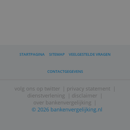
Bij een vaste rente van bijvoorbeeld
9,50% en een looptijd van 5 jaar maak
je maandelijks €520 over aan
Santander.
In totaal betaal je voor deze lening dan
€31.200 terug.