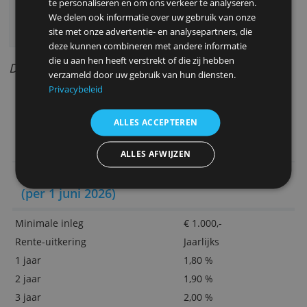
kost 6 euro per maand.
Bijzondere aspecten
Deze website maakt gebruik van
Veel keuze uit looptijden
cookies.
Zelf bepalen wanneer je deposito afloopt
We gebruiken cookies om inhoud en advertenties
Deposito’s beheren via internet
te personaliseren en om ons verkeer te analyseren.
We delen ook informatie over uw gebruik van onze
Klantvriendelijke bank met veel
site met onze advertentie- en analysepartners, die
contactmogelijkheden
deze kunnen combineren met andere informatie
die u aan hen heeft verstrekt of die zij hebben
Door Redactie Bankenvergelijking
verzameld door uw gebruik van hun diensten.
Privacybeleid
> Ga verder om deze spaarrekening t
openen
ALLES ACCEPTEREN
ALLES AFWIJZEN