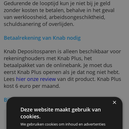
verschillende looptijden. Als een deposito bi
vrijkomt, ontvang je een bericht. Je kunt dan
beslissen of je verlengt of laat uitkeren. De r
krijg je jaarlijks en aan het einde van de loopt
Gedurende de looptijd kun je niet bij je geld
zonder kosten te betalen, behalve in het geva
van werkloosheid, arbeidsongeschiktheid,
schuldsanering of overlijden.
Betaalrekening van Knab nodig
Knab Depositosparen is alleen beschikbaar v
rekeninghouders met Knab Plus, het
betaalpakket van de onlinebank. Je moet dus
eerst Knab Plus openen als je dat nog niet he
Lees
hier onze review
van dit product. Knab 