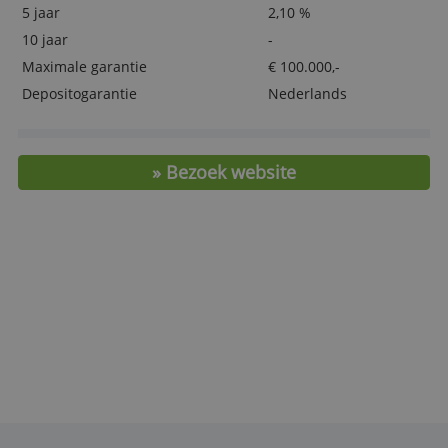
Belangrijkste kenmerken
(per 1 juni 2026)
Minimale inleg
€ 1.000,-
Rente-uitkering
Jaarlijks
1 jaar
1,80 %
2 jaar
1,90 %
3 jaar
2,00 %
5 jaar
2,10 %
10 jaar
-
Maximale garantie
€ 100.000,-
Depositogarantie
Nederlands
» Bezoek website