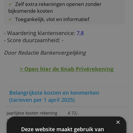
gezamenlijke rekening met je partner, klik da
op
Knab Gezamenlijke rekening
. Een
gezamenlijke rekening kost 1 euro per maan
extra.
Bijzondere aspecten
In één keer alles geregeld
Duidelijke vaste bijdrage per maand
Zelf extra rekeningen openen zonder
bijkomende kosten
Toegankelijk, vlot en informatief
- Waardering klantenservice:
7,8
- Score duurzaamheid: -
Door Redactie Bankenvergelijking