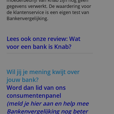
Knab is een moderne onlinebank
zonder kantoren.
Knab is sinds november 2025 officieel
onderdeel van de Oostenrijkse bank
Bawag. Je bank- en spaartegoeden bij
Knab zijn gedekt tot maximaal 100.000
euro per rekeninghouder binnen het
Oostenrijkse depositogarantiestelsel.
Wat moet ik nog meer weten?
Er is geen cijfer voor duurzaamheid
toegekend, van het nieuwe
moederbedrijf van Knab zijn nog geen