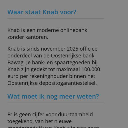
eurogebied
wisselkoersopslag)
die u aan hen heeft verstrekt of die zij hebben
verzameld door uw gebruik van hun diensten.
Wisselkoersopslag
1,00 %
Privacybeleid
Mobiele app
Ja
Online kasboekje
Ja
ALLES ACCEPTEREN
iDeal/Wero
Ja
Depositogarantie
Nederlandse
ALLES AFWIJZEN
Leeftijd
18 jaar
» Bezoek website
Waar staat Knab voor?