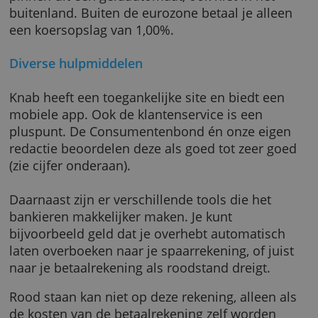
€6 per maand.
In tegenstelling tot bij de meeste banken bet
je bij Knab geen kosten voor contant geld
pinnen uit een geldautomaat, ook niet in het
buitenland. Buiten de eurozone betaal je all
een koersopslag van 1,00%.
Diverse hulpmiddelen
Knab heeft een toegankelijke site en biedt ee
mobiele app. Ook de klantenservice is een
pluspunt. De Consumentenbond én onze eig
redactie beoordelen deze als goed tot zeer g
(zie cijfer onderaan).
Daarnaast zijn er verschillende tools die het