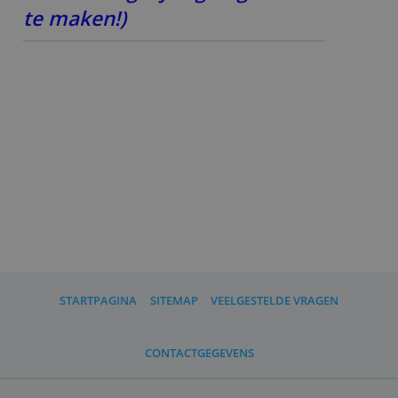
gegevens verwerkt. De waardering voor
de klantenservice is een eigen test van
Bankenvergelijking.
Lees ook onze review: Wat
voor een bank is Knab?
Wil jij je mening kwijt over
jouw bank?
Word dan lid van ons
consumentenpanel
(meld je hier aan en help mee