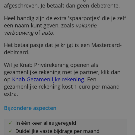
bankieren makkelijker maken. Je kunt
bijvoorbeeld geld dat je overhebt automatisc
laten overboeken naar je spaarrekening, of ju
naar je betaalrekening als roodstand dreigt.
Rood staan kan niet op deze rekening, alleen 
de kosten van de betaalrekening zelf worden
afgeschreven. Je betaalt dan geen debetrente
Heel handig zijn de extra 'spaarpotjes' die je 
een naam kunt geven, zoals
vakantie
,
verbouwing
of
auto
.
Het betaalpasje dat je krijgt is een Mastercar
debitcard.
Wil je Knab Privérekening openen als