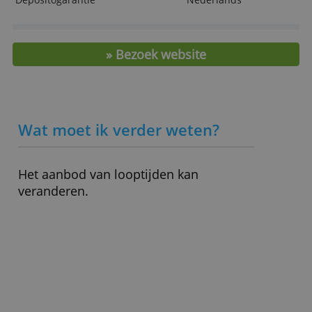
ALLES ACCEPTEREN
Rente-uitkering
Jaarlijks
1 jaar
2,45 %
ALLES AFWIJZEN
2 jaar
2,55 %
3 jaar
2,45 %
5 jaar
2,70 %
10 jaar
-
Maximale garantie
€ 100.000,-
Depositogarantie
Nederlands
» Bezoek website