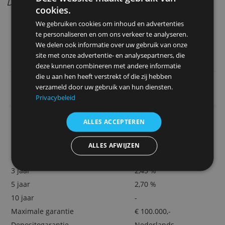
Ook mogelijk op twee namen
Spaargeld is beschermd
Meer deposito’s openen kan ook
Ieder jaar rente (of aan het einde van de
looptijd)
Deze website maakt gebruik van
Door Redactie Bankenvergelijking
cookies.
We gebruiken cookies om inhoud en advertenties
> Begin hier met depositosparen bij Ayv
te personaliseren en om ons verkeer te analyseren.
Bank
We delen ook informatie over uw gebruik van onze
site met onze advertentie- en analysepartners, die
deze kunnen combineren met andere informatie
die u aan hen heeft verstrekt of die zij hebben
Belangrijkste kenmerken
verzameld door uw gebruik van hun diensten.
(per 1 juni 2026)
Privacybeleid
Minimale inleg
€ 1.000,-