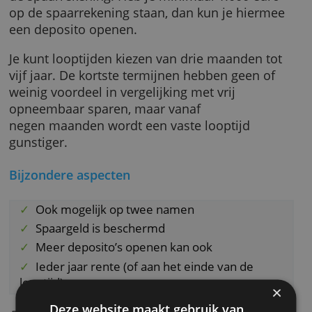
Je opent eerst een
spaarrekening
bij deze onl
spaarbank (voorheen Leaseplan Bank). Dan 
gewoon vanuit huis met een geldig
identiteitsbewijs. Daarna maak je geld over n
de spaarrekening. Heb je minimaal 1.000 eur
op de spaarrekening staan, dan kun je hierm
een deposito openen.
Je kunt looptijden kiezen van drie maanden t
vijf jaar. De kortste termijnen hebben geen o
weinig voordeel in vergelijking met vrij
opneembaar sparen, maar vanaf
negen maanden wordt een vaste looptijd
gunstiger.
Bijzondere aspecten