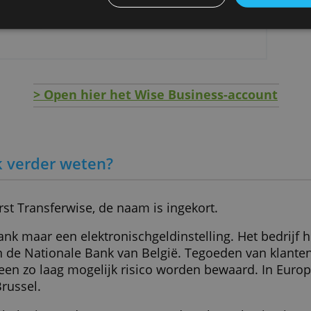
ze website maakt gebruik van cookies.
n openen vanuit Nederland
angen
ebruiken cookies om inhoud en advertenties te personaliseren en
elen ook informatie over uw gebruik van onze site met onze advert
ge kosten
 kunnen combineren met andere informatie die u aan hen heeft ver
isch incasseren
ameld door uw gebruik van hun diensten.
Privacybeleid
ALLES AFWIJZEN
g
> Open hier het Wise Business-