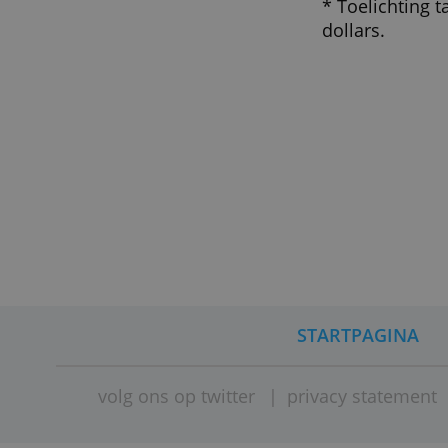
Wat mo
Wise hee
Wise is 
vergunni
daarom t
bedrijf 
* Toelic
dollars.