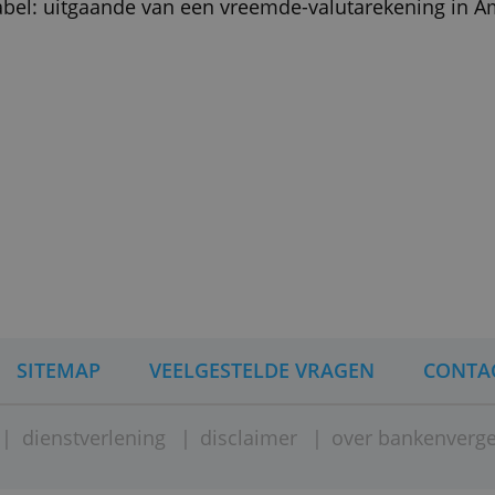
et ik verder weten?
tte eerst Transferwise, de naam is ingekort.
geen bank maar een elektronischgeldinstelling. 
ng van de Nationale Bank van België. Tegoed
egen een zo laag mogelijk risico worden bewaa
vanuit Brussel.
hting tabel: uitgaande van een vreemde-valuta