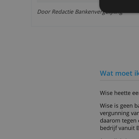
De
Buitenlandse betaalrekeninge
Gratis ponden en dollars ontv
We g
We d
Betalen in 70 landen tegen la
deze
Laat vaste betalingen automat
verz
Batchbetalingen mogelijk
24/7 klantenondersteuning
Door Redactie Bankenvergelijkin