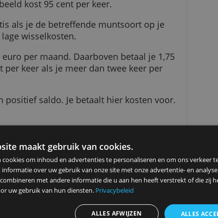
 betaalrekening(en) is gratis.
wisselkoers die banken onderling gebruiken, pl
gangbare valutaparen onder de 1 procent ligt. 
er overmaking in rekening worden gebracht.
jvoorbeeld kost 95 cent per keer.
is gratis als je de betreffende muntsoort op je
l je de lage wisselkosten.
 tot 200 euro per maand. Daarboven betaal je 1
 50 cent per keer als je meer dan twee keer per
ver een positief saldo. Je betaalt hier kosten vo