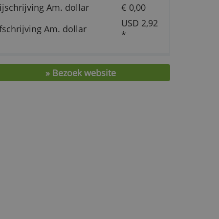
Jaarlijkse kosten
€ 0,-
n
rekening
Bijschrijving Am. dollar
€ 0,
USD 
Afschrijving Am. dollar
*
 Op
» Bezoek website