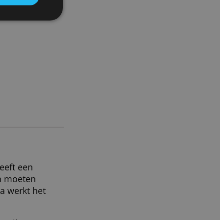
 om ons verkeer te analyseren.
entie- en analysepartners, die
strekt of die zij hebben
ALLES ACCEPTEREN
account