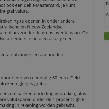
jke multivaluta-account van Wise kun je facture
 landen betalen tegen lage wisselkosten. De
ning biedt ook een debit-Mastercard. Je kunt
en twintigtal valuta.
 betaalrekening te openen in onder andere
nse, Australische en Nieuw-Zeelandse
gaporese dollars zonder de grens over te gaan.
enlandse afnemers je betalen alsof je een
ekke.
reemde valuta ontvangen en aanhouden.
g kost voor bedrijven eenmalig 60 euro. Geld