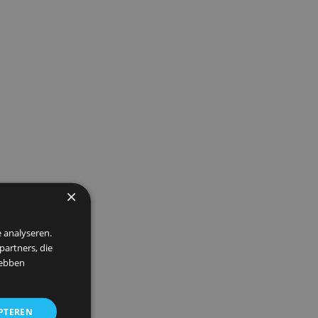
us
Er
,75
or.
×