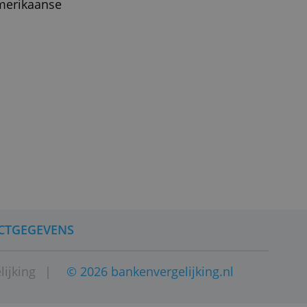
Het bedrijf heeft een
en van klanten moeten
rd. In Europa werkt het
rekening in Amerikaanse