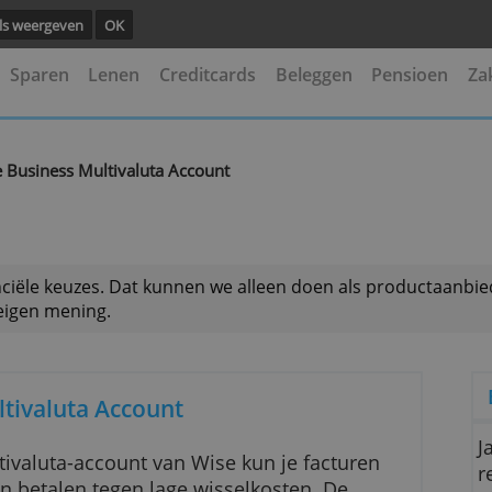
ng.
Details weergeven
OK
kening
Sparen
Lenen
Creditcards
Beleggen
g
Wise Business Multivaluta Account
>
 je financiële keuzes. Dat kunnen we alleen doen als
is onze eigen mening.
ss Multivaluta Account