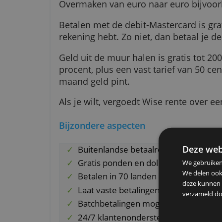
ontvangen in de muntsoort van je
Voor geld wisselen betaal je de 
een vergoeding die bij de meest 
kan ook een vaste vergoeding p
Overmaken van euro naar euro bi
Betalen met de debit-Mastercard 
rekening hebt. Zo niet, dan betaa
Geld uit de muur halen is gratis
procent, plus een vast tarief van
maand geld pint.
Als je wilt, vergoedt Wise rente o
Bijzondere aspecten