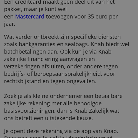
Verder kun je deze bankrekening voor 1,50 e
per maand koppelen aan je boekhouding. H
je nog geen boekhoudpakket, dan kun je voo
euro per maand het Knab Boekhoudpakket
gebruiken.
Een creditcard maakt geen deel uit van het
pakket, maar je kunt wel
een
Mastercard
toevoegen voor 35 euro per
jaar.
Wat verder ontbreekt zijn specifieke diensten
zoals bankgaranties en sealbags. Knab biedt
batchbetalingen aan. Ook kun je via Knab
zakelijke financiering aanvragen en
verzekeringen afsluiten, onder andere tegen