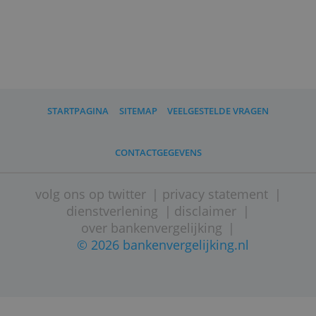
Knab is sinds 2025 een
dochteronderneming van de
Oostenrijkse bankgroep Bawag.
* Dit bedrag geldt voor eenmanszaken
met één of meer rekeninghouders. Bv's
betalen 11 euro per maand, oftewel
132 euro per jaar, ongeacht het aantal
rekeninghouders.
** De 500 gratis transacties zijn een
vaste feature voor onbepaalde tijd.
Daarboven kost elke bij- of afschrijving
10 cent.