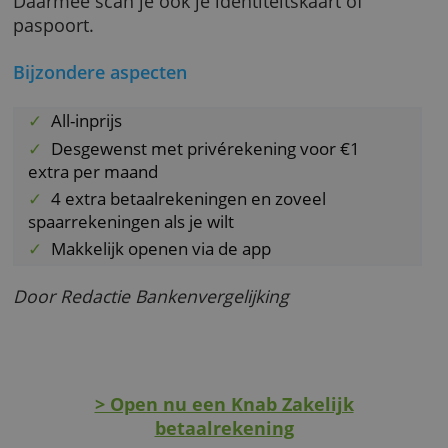
bedrijfs- of beroepsaansprakelijkheid, voor
rechtsbijstand en tegen ongevallen.
Zoek je als kleine ondernemer een betaalbar
zakelijke rekening met alle benodigde
basisvoorzieningen, dan is Knab Zakelijk wat
ons betreft een uitstekende keuze.
Je opent deze rekening via de app van Knab.
Daarmee scan je ook je identiteitskaart of
paspoort.
Bijzondere aspecten
All-inprijs
Desgewenst met privérekening voor €1
extra per maand