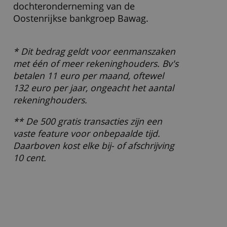
Zzp'ers en kleine ondernemers.
Ingeschreven staan bij de KvK is vereist.
Wel: bv's met
één bestuurder, eenmanszaken
Niet: bv's met meer bestuurders, vof's,
maatschappen, verenigingen en
stichtingen, bedrijven met een
jaaromzet boven €10 miljoen
Wat moet ik verder weten?
Starters kunnen deze rekening 12
maanden gratis proberen. Deze
aanbieding kan variëren.