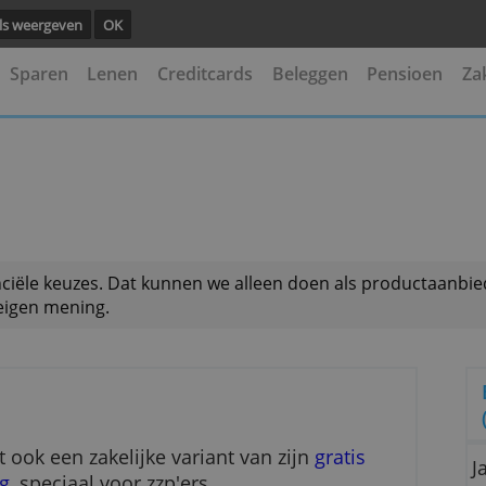
ng.
Details weergeven
OK
kening
Sparen
Lenen
Creditcards
Beleggen
iness
 je financiële keuzes. Dat kunnen we alleen doen als
is onze eigen mening.
s