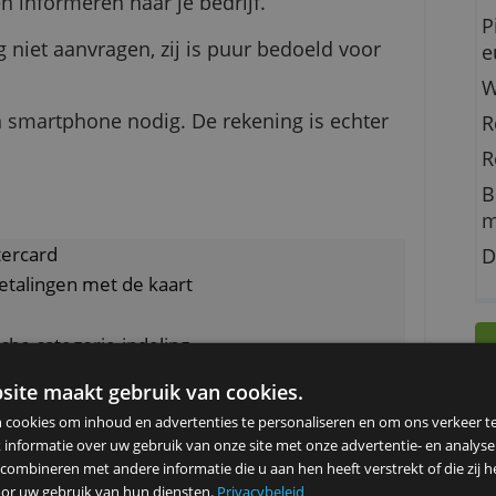
ard voornamelijk wordt gebruikt voor zakelijke
blijven informeren naar je bedrijf.
kening niet aanvragen, zij is puur bedoeld voo
p.
cht een smartphone nodig. De rekening is echt
 N26
).
ele Mastercard
onale betalingen met de kaart