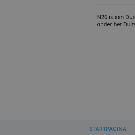
Voor w
Uitsluit
Maximaa
Het is h
deze zzp
Wat mo
N26 is e
onder he