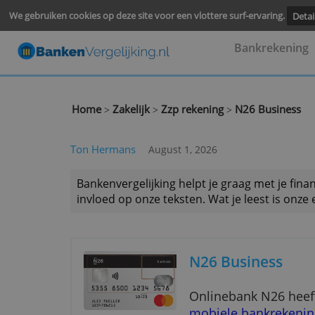
We gebruiken cookies op deze site voor een vlottere surf-ervari
Bankre
Home
Zakelijk
Zzp rekening
N26 Bus
>
>
>
Ton Hermans
August 1, 2026
Bankenvergelijking helpt je graag met
invloed op onze teksten. Wat je leest 
N26 Busines