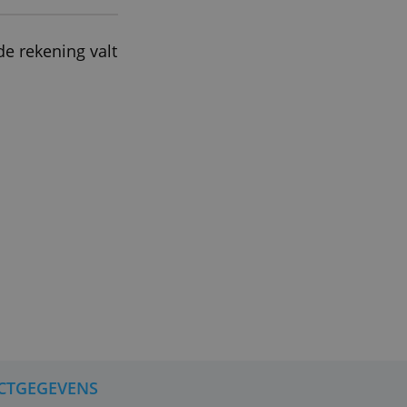
ndelaren toegestaan.
iere rekening
van N26 als
Het saldo op de rekening valt