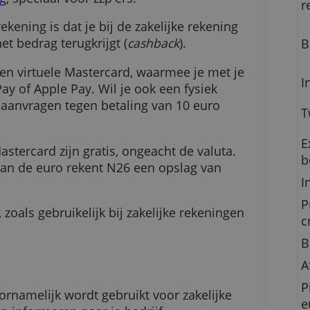
 heeft ook een zakelijke variant van zijn
gratis
ekening
, speciaal voor zzp'ers.
 privérekening is dat je bij de zakelijke rekenin
% van het bedrag terugkrijgt (
cashback
).
 alleen een virtuele Mastercard, waarmee je met 
gle Pay of Apple Pay. Wil je ook een fysiek
tercard aanvragen tegen betaling van 10 euro
t de Mastercard zijn gratis, ongeacht de valuta
munt dan de euro rekent N26 een opslag van
vingen, zoals gebruikelijk bij zakelijke rekening
iet.