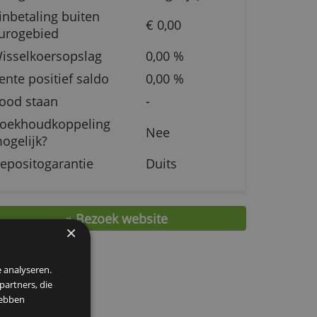
Bijschrijving
€ 0,-
Afschrijving
€ 0,-
Pinbetaling in
€ 0,00 (ni
eurogebied
mogelijk)
Pinbetaling buiten
€ 0,00
r
eurogebied
Wisselkoersopslag
0,00 %
er
Rente positief saldo
0,00 %
Rood staan
-
Boekhoudkoppeling
Nee
mogelijk?
Depositogarantie
Duits