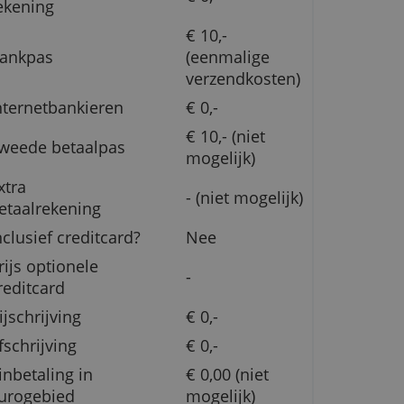
Jaarlijkse kosten
€ 0,-
rekening
g
€ 10,-
Bankpas
(eenmali
verzendk
je
Internetbankieren
€ 0,-
€ 10,- (nie
Tweede betaalpas
mogelijk)
Extra
.
- (niet mo
betaalrekening
Inclusief creditcard?
Nee
Prijs optionele
en
-
creditcard