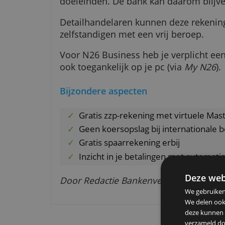
Alleen voor zzp'ers
N26 ziet erop toe dat de Masterc
doeleinden. De bank kan daarom 
Detailhandelaren kunnen deze re
zelfstandigen met een vrij beroe
Voor N26 Business heb je verpli
ook toegankelijk op je pc (via
My
Bijzondere aspecten
Gratis zzp-rekening met virtu
Geen koersopslag bij internati
Gratis spaarrekening erbij