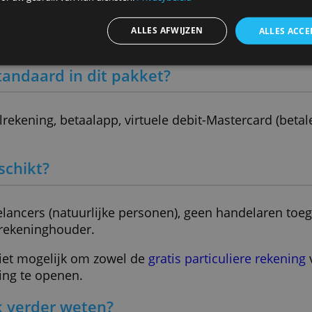
utomatische categorie-indeling
ze website maakt gebruik van cookies.
g
ebruiken cookies om inhoud en advertenties te personaliseren en
elen ook informatie over uw gebruik van onze site met onze advert
 kunnen combineren met andere informatie die u aan hen heeft ver
ameld door uw gebruik van hun diensten.
Privacybeleid
> Open hier het N26 Business A
ALLES AFWIJZEN
t er standaard in dit pakket?
e betaalrekening, betaalapp, virtuele debit-Mas
lag).