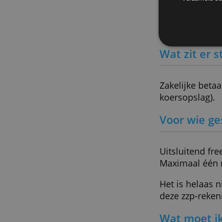
Inzicht in je betalingen met a
De
Door Redactie Bankenvergelijkin
We g
We d
deze
verz
Wat zi
Zakelijk
koersops