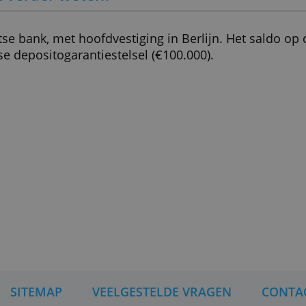
ie geschikt?
end freelancers (natuurlijke personen), geen ha
l één rekeninghouder.
elaas niet mogelijk om zowel de
gratis particul
-rekening te openen.
et ik verder weten?
en Duitse bank, met hoofdvestiging in Berlijn. 
t Duitse depositogarantiestelsel (€100.000).