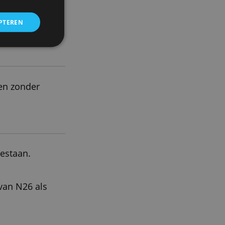
» Bezoek website
×
 om ons verkeer te analyseren.
entie- en analysepartners, die
strekt of die zij hebben
ccount
ALLES ACCEPTEREN
tercard (betalen zonder