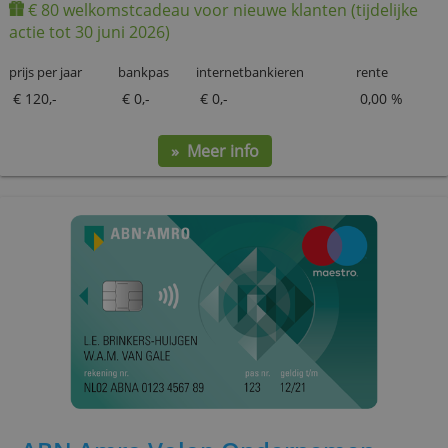
Revolut Business Basic
De standaard zakelijke rekening van Revolut heeft
een Nederlands IBAN-nummer en is ook geschikt
voor zzp'ers. Je kunt meer dan 25 muntsoorten
aanhouden.
€ 80 welkomstcadeau voor nieuwe klanten (tijdel
actie tot 30 juni 2026)
prijs per jaar
bankpas
internetbankieren
rente
€ 120,-
€ 0,-
€ 0,-
0,00