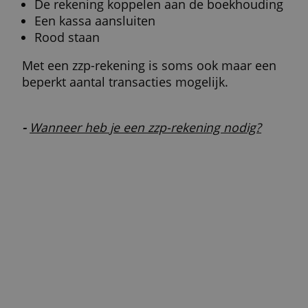
-
Deze 7 neobanken bieden een gratis
zakelijke rekening
De voordelen van een zzp-
rekening
Wat zijn de belangrijkste voordelen van ee
zzp-rekening?
Overzichtelijk van opzet
Goedkoper dan een gewone zakelijke
rekening
Beperkte of zelfs geen transactiekosten
Online te openen