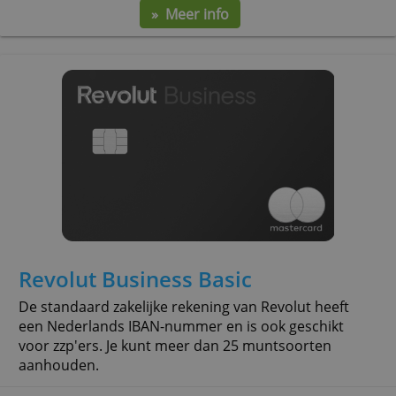
GoDutch Free is een zakelijke betaalrekening zonder
vaste kosten. Alleen voor het gebruik van de reke
moet je betalen, zoals geld overmaken en ontvan
1% cashback en GoDutch Unlimited gratis voor 
rest van juli.
prijs per jaar
bankpas
internetbankieren
rente
€ 0,-
-
€ 0,-
0,00
» Meer info