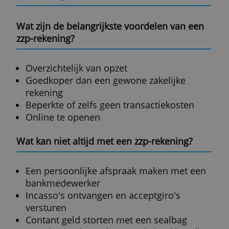
Daar staat tegenover dat er met zo’n
rekening veel minder mogelijk is. De zzp-
rekening voorziet alleen in de
basisbehoeften van een zelfstandig
ondernemer.
Er gelden ook aparte toelatingseisen voor
een zzp-rekening. Zij is meestal bedoeld v
freelancers, eenmanszaken of een kleine b
Maar elke bank hanteert zijn eigen
voorwaarden.
Lees ook:
-
Vergelijking kosten zzp-rekeningen (2024)