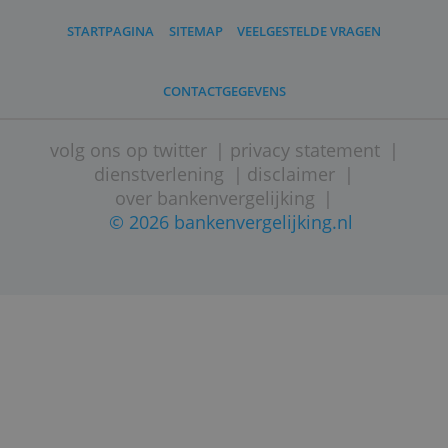
Wat kan niet altijd met een zzp-rekening?
Een persoonlijke afspraak maken met ee
bankmedewerker
Incasso's ontvangen en acceptgiro's
versturen
Contant geld storten met een sealbag
De rekening koppelen aan de boekhoudi
Een kassa aansluiten
Rood staan
Met een zzp-rekening is soms ook maar ee
beperkt aantal transacties mogelijk.
-
Wanneer heb je een zzp-rekening nodig?