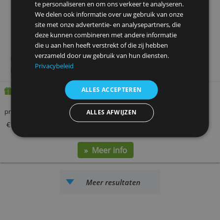
hebt: één rekening, één betaalpas en toegang tot
zakelijk internetbankieren.
prijs per jaar
bankpas
internetbankieren
rente
€ 118,80
€ 0,-
€ 0,-
0,00
» Meer info
Deze website maakt gebruik van
cookies.
We gebruiken cookies om inhoud en advertenties
te personaliseren en om ons verkeer te analyseren.