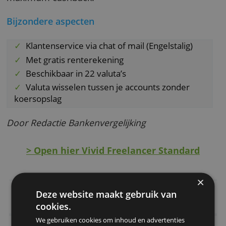
minimum van 1 euro.
Internationale bijschrijvingen kosten 5 euro 
keer, internationale afschrijvingen kosten 5 o
30 euro, afhankelijk van de gekozen betaalopt
Met het premiumaccount Vivid Freelancer P
á 9,90 euro per maand ontvang je een hoger
rente op de spaarrekening en een hogere
maximum cashback.
Bijzondere aspecten
Klantenservice via chat of mail (Engelstalig)
Met gratis renterekening
Beschikbaar in 22 valuta’s
Valuta wisselen tussen je accounts zonder