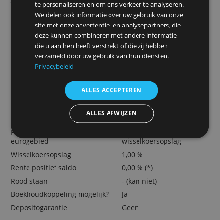
koersopslag
Door Redactie Bankenvergelijking
> Open hier Vivid Freelancer Standar
Belangrijkste kosten
Deze website maakt gebruik van
(per 1 augustus 2025)
cookies.
We gebruiken cookies om inhoud en advertenties
Jaarlijkse kosten rekening
€ 0,-
te personaliseren en om ons verkeer te analyseren.
Bankpas
€ 0,-
We delen ook informatie over uw gebruik van onze
Internetbankieren
€ 0,-
site met onze advertentie- en analysepartners, die
deze kunnen combineren met andere informatie
Tweede betaalpas
€ 9,90
die u aan hen heeft verstrekt of die zij hebben
Extra betaalrekening
€ 0,-
verzameld door uw gebruik van hun diensten.