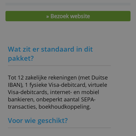
Inclusief creditcard?
Nee
Privacybeleid
Prijs optionele creditcard
- (niet mogelijk)
ALLES ACCEPTEREN
Bijschrijving
€ 0,-
Afschrijving
€ 0,-
ALLES AFWIJZEN
Pinbetaling in eurogebied
€ 0,00
Pinbetaling buiten
€ 0,00 +
eurogebied
wisselkoersopslag
Wisselkoersopslag
1,00 %
Rente positief saldo
0,00 % (*)
Rood staan
- (kan niet)
Boekhoudkoppeling mogelijk?
Ja
Depositogarantie
Geen
» Bezoek website