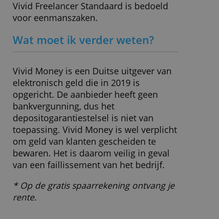
Wat zit er standaard in dit
pakket?
Tot 12 zakelijke rekeningen (met Duitse
IBAN), 1 fysieke Visa-debitcard, virtuele
Visa-debitcards, internet- en mobiel
bankieren, onbeperkt aantal SEPA-
transacties, boekhoudkoppeling.
Voor wie geschikt?
Vivid Freelancer Standaard is bedoeld