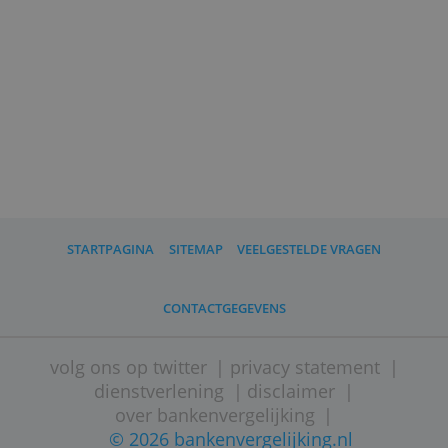
voor eenmanszaken.
Wat moet ik verder weten?
Vivid Money is een Duitse uitgever van
elektronisch geld die in 2019 is
opgericht. De aanbieder heeft geen
bankvergunning, dus het
depositogarantiestelsel is niet van
toepassing. Vivid Money is wel verplicht
om geld van klanten gescheiden te
bewaren. Het is daarom veilig in geval
van een faillissement van het bedrijf.
* Op de gratis spaarrekening ontvang je
rente.