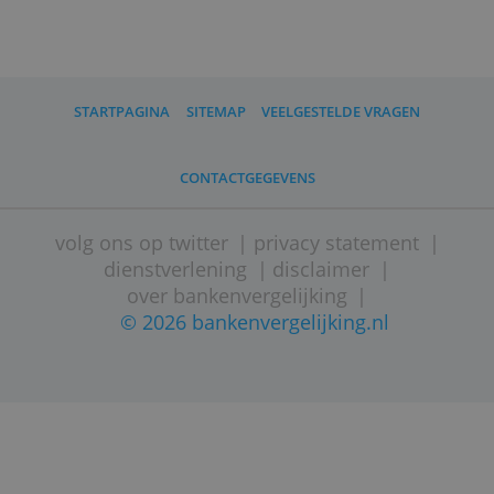
Duits toezicht. Ook de bankpartners
waarmee Trade Republic
samenwerkt hebben een vergunning en
staan onder toezicht.
Trade Republic heeft naar eigen zeggen
100 miljard euro van 8 miljoen klanten
onder beheer.