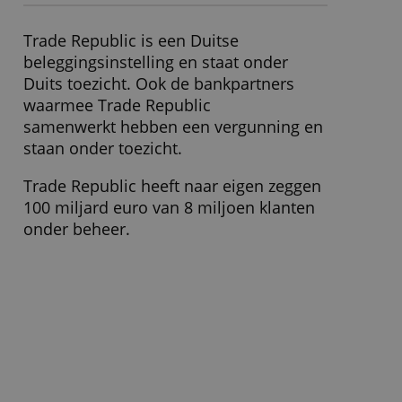
Beheerkosten
0,00 %
Order € 1.000
€ 1,-
Order € 5.000
€ 1,-
Minimale inleg
€ 1,-
» Bezoek website
Wat moet ik verder weten?
Trade Republic is een Duitse
beleggingsinstelling en staat onder