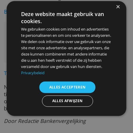
aandelen (ook uit Nederland en Duitsland)
ETF’s
Bedrijfs- en staatsobligaties
Derivaten
Transacties van aandelen en ETF’s worden
uitgevoerd door LS Exchange, het elektronisc
handelsplatform dat wordt beheerd door
de beurs van Hamburg.
Bijzondere aspecten
Deze website maakt gebruik van
cookies.
Ook beleggen in fracties van aandelen vanaf
We gebruiken cookies om inhoud en advertenties
1 euro
te personaliseren en om ons verkeer te analyseren.
Rente op geld dat je niet belegt
We delen ook informatie over uw gebruik van onze
site met onze advertentie- en analysepartners, die
Ruime keuze uit ETF's en aandelen