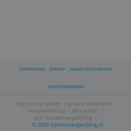
Bankieren app gebruikt. Alleen bij iets
bijzonders als een spoed- of
buitenlandbetaling komen er kosten bij.
Kijk voor de actievoorwaarden op
snsbank.nl/zzp
.
(
door SNS Bank, 29 november 2017
)