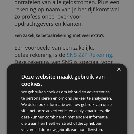
Dat is niet alleen handig voor jezelf, maa
je boekhouder en de Belastingdienst zijn
er ook blij mee. Want zo zijn ze geen tijd
kwijt (en jij dus geen geld) aan het
ontrafelen van alle geldstromen. Plus ee
rekening op naam van je bedrijf komt we
zo professioneel over voor
opdrachtgevers en klanten.
Een zakelijke betaalrekening met veel extra’s
Een voorbeeld van een zakelijke
betaalrekening is de
SNS ZZP Rekening
.
Deze rekening van SNS is speciaal voor
zzp’ers, zodat je niet betaalt voor zakelijk
Deze website maakt gebruik van
opties die je als kleine ondernemer toch
cookies.
niet gebruikt.