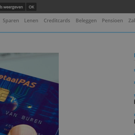
ng.
Details weergeven
OK
kening
Sparen
Lenen
Creditcards
Beleggen
elf?