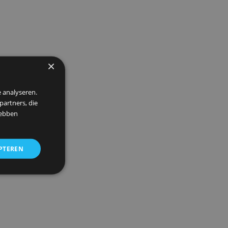
×
 om ons verkeer te analyseren.
entie- en analysepartners, die
strekt of die zij hebben