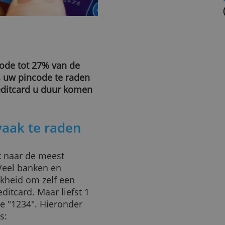
f?
uw pincode tot 27% van de
zijn. Is uw pincode te raden
s of creditcard u duur komen
zijn vaak te raden
derzoek naar de meest
ten. Veel banken en