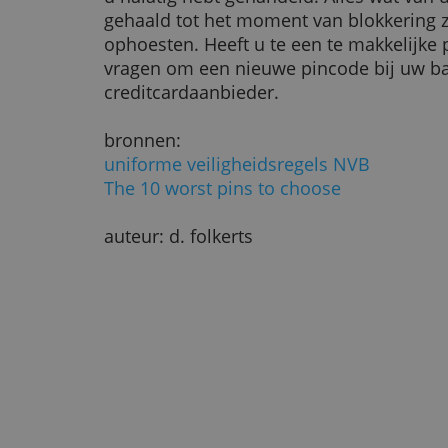
Slechte pincode, u beta
De Nederlandse banken vergoeden
en creditcard verliest en dit spoed
echter de pincode wordt gebruikt,
enkele vergoeding ontvangen bij f
u nalatig hebt gehandeld. Alles w
gehaald tot het moment van blokke
ophoesten. Heeft u te een te makk
vragen om een nieuwe pincode bij
creditcardaanbieder.
bronnen:
uniforme veiligheidsregels NVB
The 10 worst pins to choose