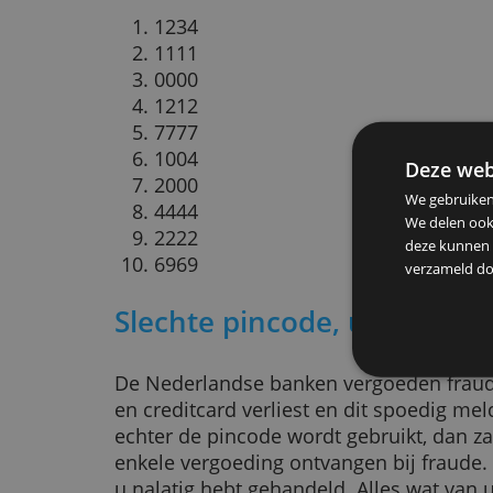
creditcardaanbieders geven u de 
pincode te kiezen voor uw bankpas 
op 9 gebruikers kiest dan voor de
volgt de lijst met meest gekozen p
1234
1111
0000
1212
7777
1004
De
2000
We g
4444
We d
2222
deze
6969
verz