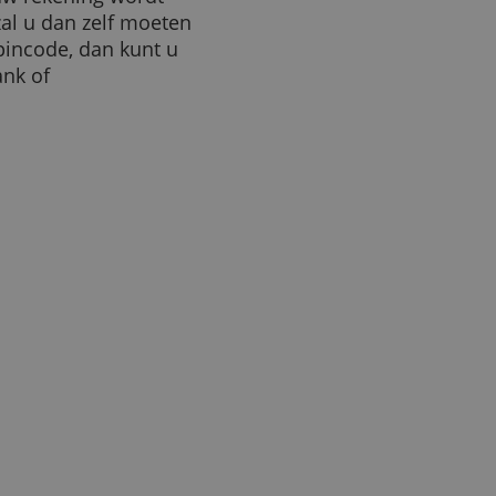
alt de fraude
ALLES AFWIJZEN
 fraude als u een bankpas
ig meldt. Als na het verlies
 dan zal u meestal geen
raude. De bank vindt dan dat
at van uw rekening wordt
ring zal u dan zelf moeten
elijke pincode, dan kunt u
 uw bank of