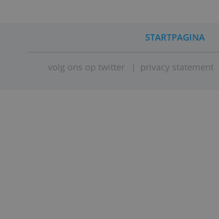
auteur: d. folkerts
STARTPAG
volg ons op twitter
|
privacy stat