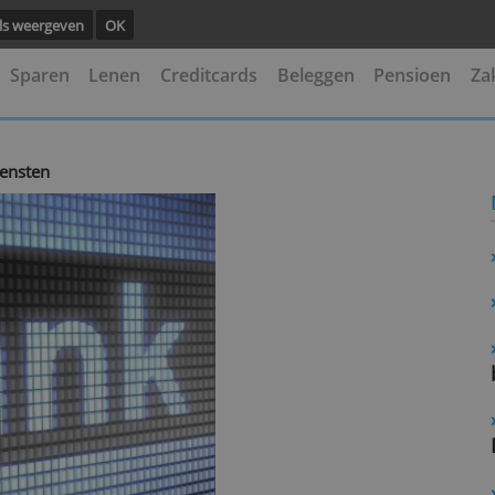
ng.
Details weergeven
OK
kening
Sparen
Lenen
Creditcards
Beleggen
mmerdiensten