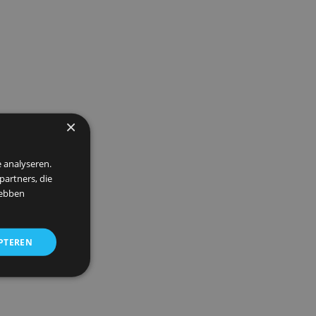
×
 om ons verkeer te analyseren.
entie- en analysepartners, die
strekt of die zij hebben