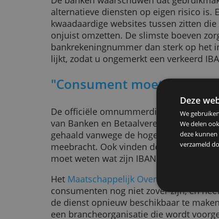
Kans op fraude
De banken waarschuwen dat gebr
alternatieve diensten op eigen ris
kwaadaardige websites tussen zi
onjuist omzetten. De slimste boev
bankrekeningnummer dan sterk o
lijkt, zodat u ongemerkt een verk
"Consument moet IBA
De
De officiële omnummerdienst van
We g
van Banken en Betaalvereniging Ne
We d
gehaald vanwege de hoge kosten d
deze