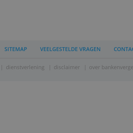
n met IBAN-nummer sneller af
 2015
)
INA
SITEMAP
VEELGESTELDE VRAGEN