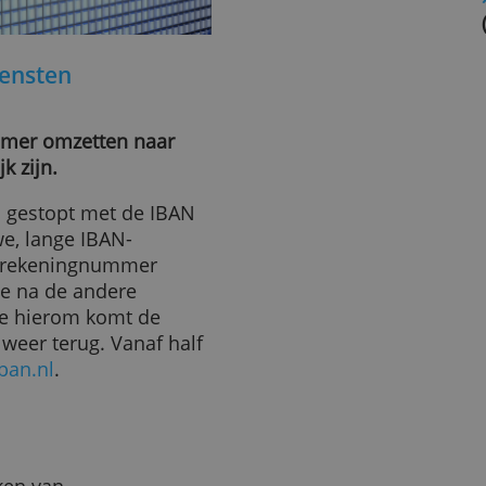
erdiensten
ingnummer omzetten naar
aarlijk zijn.
1 april gestopt met de IBAN
w nieuwe, lange IBAN-
de bankrekeningnummer
nu de ene na de andere
. Mede hierom komt de
 weken weer terug. Vanaf half
veropiban.nl
.