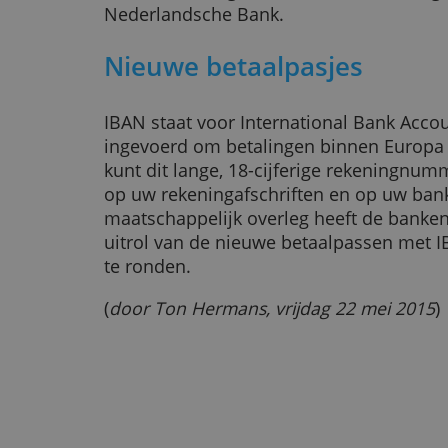
verz
meebracht. Ook vinden de verenig
moet weten wat zijn IBAN-nummer
Het
Maatschappelijk Overleg Betal
consumenten nog niet zover zijn,
de dienst opnieuw beschikbaar te
een brancheorganisatie die wordt
Nederlandsche Bank.
Nieuwe betaalpasjes
IBAN staat voor International Ba
ingevoerd om betalingen binnen E
kunt dit lange, 18-cijferige reke
op uw rekeningafschriften en op 
maatschappelijk overleg heeft de