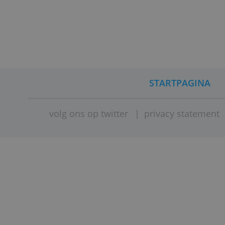
uitrol van de nieuwe betaalpasse
te ronden.
(
door Ton Hermans, vrijdag 22 mei
STARTPAG