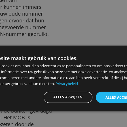
uikmaken van
ico is. Er kunnen immers
tten die uw oude nummer
en zorgen ervoor dat hun
p het ingevoerde nummer
eerd IBAN-nummer gebruikt.
N kennen"
ze website maakt gebruik van cookies.
 de Nederlandse Vereniging
ebruiken cookies om inhoud en advertenties te personaliseren en
derland is uit de lucht
elen ook informatie over uw gebruik van onze site met onze advert
ie de website met zich
 kunnen combineren met andere informatie die u aan hen heeft ver