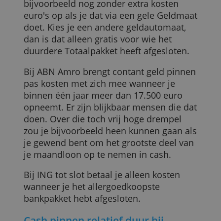
De drie grote banken: soms wel,
soms geen extra kosten
Ook bij de drie grote Nederlandse
banken is het nog altijd mogelijk om
kosteloos cash te pinnen. Maar dan moe
je aan bepaalde voorwaarden voldoen.
Als klant van Rabobank neem je
bijvoorbeeld nog zonder extra kosten
euro's op als je dat via een gele Geldmaa
doet. Kies je een andere geldautomaat,
dan is dat alleen gratis voor wie het
duurdere Totaalpakket heeft afgesloten.
Bij ABN Amro brengt contant geld pinne
pas kosten met zich mee wanneer je