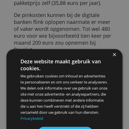
Logisch, het zijn per slot van rekening
puur digitale banken. Toch rekenen ze
niet allemaal dezelfde kosten, de
verschillen zijn groot.
Wie bijvoorbeeld elke maand drie keer
100 euro opneemt, is daar na een jaar 72
euro aan kwijt bij Revolut, maar bij
Openbank helemaal niets. Dit terwijl
beide banken een gratis rekening bieden
waar deze kosten voor gelden. Met het
goedkoopste pakket van Bunq zou je dan
35,64 euro kwijt zijn over een heel jaar.
Dat is ongeveer evenveel als de
pakketprijs zelf (35,88 euro per jaar).
De pinkosten kunnen bij de digitale