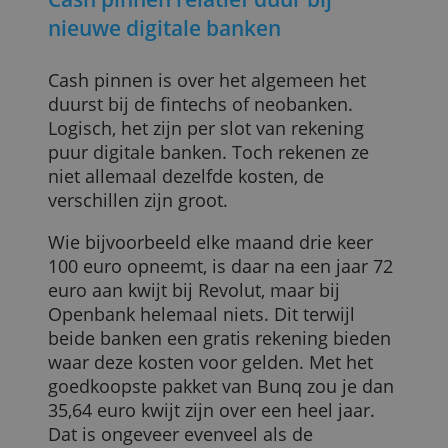
binnen één jaar meer dan 17.500 euro
opneemt. Er zijn blijkbaar mensen die da
doen. Over die toch vrij hoge drempel
zou je bijvoorbeeld heen kunnen gaan al
je gewend bent om het grootste deel van
je maandloon op te nemen in cash.
Bij ING tot slot betaal je alleen kosten
wanneer je het allergoedkoopste
bankpakket hebt afgesloten.
Cash pinnen relatief duur bij
nieuwe digitale banken
Cash pinnen is over het algemeen het
duurst bij de fintechs of neobanken.