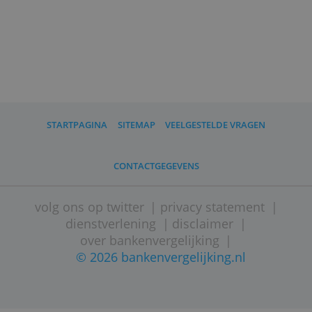
Wat kost contant geld opnemen?
(onderzoeksverslag)
Vergelijking van de beste
betaalkrekeningen in Nederland
Reviews:
Knab Plus
SNS Basis
Triodos Internet Betaalrekening
Openbank Open Betaalrekening
Bunq Easy Bank