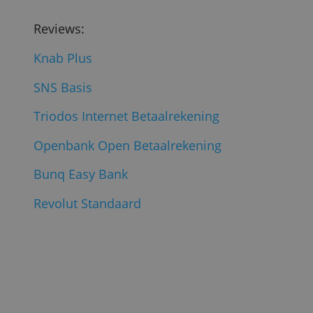
Het volledige onderzoeksverslag met de
kosten per bank in vijf voorbeelden vind
je in het artikel
Wat kost contant geld
opnemen?
Let op: de kosten voor pinnen in het
buitenland kunnen heel anders kunnen
uitpakken. Dat is in deze vergelijking niet
onderzocht.
(
Redactie Bankenvergelijking, 18 april
2023; Foto: Shutterstock
)
Lees ook: