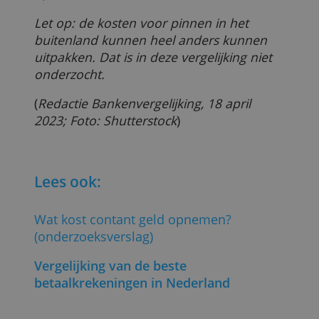
Daarom heeft de redactie een voorkeur
voor de aanpak van Knab en Triodos. Bij
deze banken betaal je elke maand een
duidelijk, afgerond all-intarief voor al je
bankzaken, inclusief geld opnemen.
Ook is het natuurlijk prettig dat contant
geld opnemen nog ‘gewoon’ gratis is bij
alle Volksbank-dochters, hoewel dit
uiteraard kan veranderen. SNS en ASN
Bank passen echter minder vaak hun
tarieven aan dan de drie grote banken.
Zoek je een digitale bank en wil je hier
toch contant geld bij kunnen opnemen,
kies dan voor Openbank.