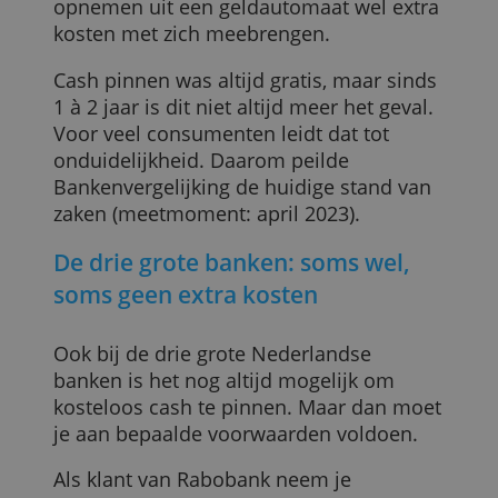
eens eigen geldautomaten hebben.
Neem je bij een van bovengenoemde
banken bijvoorbeeld 200 euro op, dan
gaat er ook precies 200 euro van je
bankrekening af, niet meer. Bij alle
andere banken kán eurobiljetten
opnemen uit een geldautomaat wel extr
kosten met zich meebrengen.
Cash pinnen was altijd gratis, maar sinds
1 à 2 jaar is dit niet altijd meer het geval.
Voor veel consumenten leidt dat tot
onduidelijkheid. Daarom peilde
Bankenvergelijking de huidige stand van
zaken (meetmoment: april 2023).