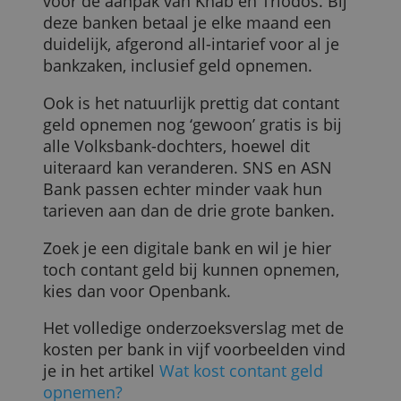
bank vijf keer per maand 200 euro
opnemen, dan is dat nog altijd zonder
ALLES AFWIJZEN
extra kosten. Dit terwijl de bankrekening
ook gratis is.
Welke banken raden wij aan?
De redactie van Bankenvergelijking vindt
dat je als klant van een bank gebaat bent
bij duidelijkheid. De meeste
consumenten hebben een hekel aan
onverwachte kosten. Ze onthouden ook
simpelweg niet wat contant geld pinnen
kost, ook al staat dat correct vermeld in
productvoorwaarden of op de website
van de bank.