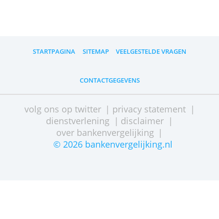
»
Kan ik nog bankieren zonder app?
»
Bij welke bank kan ik contant geld
storten?