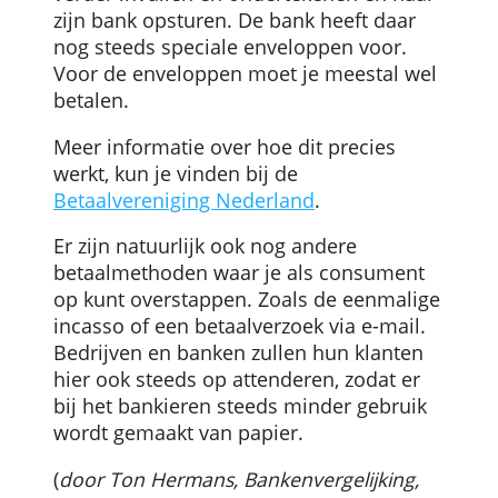
tekstverwerkingssoftware van Microsoft.
Het bedrijf kan zelf een eigen sjabloon
creëren waarop alle bedrijfsgegevens al
staan ingevuld. Een printje hiervan wordt
meegestuurd met het bestelde product.
De klant die de betaalinstructie ontvangt,
kan vervolgens het formulier controleren
verder invullen en ondertekenen en naar
zijn bank opsturen. De bank heeft daar
nog steeds speciale enveloppen voor.
Voor de enveloppen moet je meestal wel
betalen.
Meer informatie over hoe dit precies
werkt, kun je vinden bij de