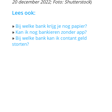
Betaalvereniging Nederland
.
Er zijn natuurlijk ook nog andere
betaalmethoden waar je als consument
op kunt overstappen. Zoals de eenmalig
incasso of een betaalverzoek via e-mail.
Bedrijven en banken zullen hun klanten
hier ook steeds op attenderen, zodat er
bij het bankieren steeds minder gebruik
wordt gemaakt van papier.
(
door Ton Hermans, Bankenvergelijking,
20 december 2022; Foto: Shutterstock
)
Lees ook:
»
Bij welke bank krijg je nog papier?