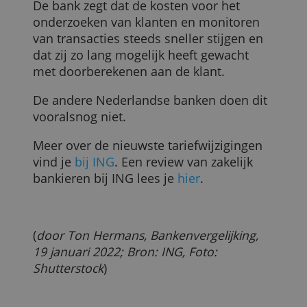
april automatisch overgezet naar het
ALLES ACCEPTEREN
Ondernemerspakket, zodat ze niet méér
gaan betalen.
ALLES AFWIJZEN
Derde tariefwijziging in een jaar
Hiermee voert ING voor de derde keer
binnen een jaar een tariefverhoging door
Particuliere klanten betalen
sinds 1
januari
al meer voor hun betaalrekening.
De bank zegt dat de kosten voor het
onderzoeken van klanten en monitoren
van transacties steeds sneller stijgen en
dat zij zo lang mogelijk heeft gewacht
met doorberekenen aan de klant.