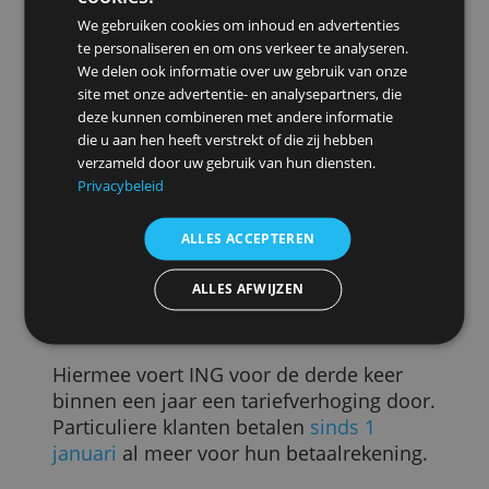
en losse zakelijke betaalpas. De eerste
kost voortaan 5,90 euro per maand in
plaats van 4,90 euro nu. Voor de losse
pas betaal je voortaan 1,50 per maand in
plaats van 1,25.
Heb je daarentegen het
Ondernemerspakket – waarin één
Deze website maakt gebruik van
rekening, één pas en internetbankieren
cookies.
via Mijn ING zijn inbegrepen – dan
We gebruiken cookies om inhoud en advertenties
verandert er niets en krijg je met geen
te personaliseren en om ons verkeer te analyseren.
prijsverhoging te maken. Het tarief
We delen ook informatie over uw gebruik van onze
hiervoor blijft 9,90 euro per maand
site met onze advertentie- en analysepartners, die
deze kunnen combineren met andere informatie
oftewel 118,80 per jaar.
die u aan hen heeft verstrekt of die zij hebben
verzameld door uw gebruik van hun diensten.
Klanten die een losse rekening, pas en
Privacybeleid
internetbankieren hebben, worden na 1