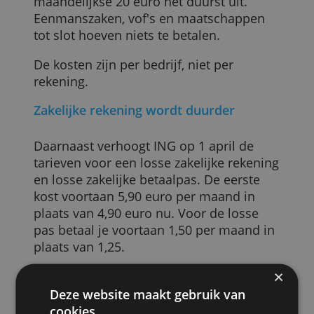
Voor bv's gaat dit 7,50 euro per maand
kosten. Dit geldt ook voor onder meer
coöperaties en kerkgenootschappen.
Stichtingen en verenigingen betalen 3
euro per maand.
Naamloze vennootschappen zijn met ee
maandelijkse 20 euro het duurst uit.
Eenmanszaken, vof's en maatschappen
tot slot hoeven niets te betalen.
De kosten zijn per bedrijf, niet per
rekening.
Zakelijke rekening wordt duurder
Daarnaast verhoogt ING op 1 april de
tarieven voor een losse zakelijke rekenin