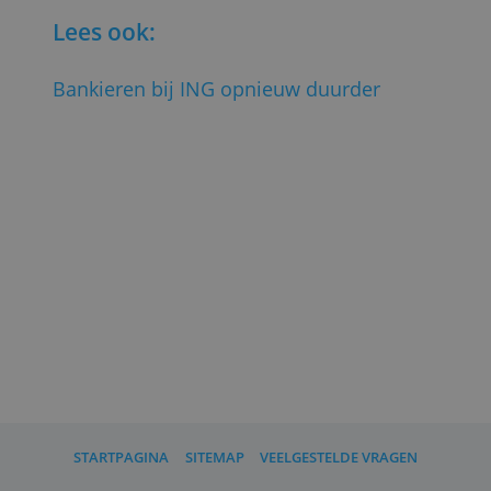
De andere Nederlandse banken doen dit
vooralsnog niet.
Meer over de nieuwste tariefwijzigingen
vind je
bij ING
. Een review van zakelijk
bankieren bij ING lees je
hier
.
(
door Ton Hermans, Bankenvergelijking,
19 januari 2022; Bron: ING, Foto:
Shutterstock
)
Lees ook: