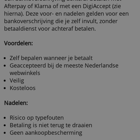
Betalen door middel van een bankoverschrij
kan ook bij zo’n driekwart van alle Nederland
webshops. Dat betekent dat je vooraf of acht
het bedrag overmaakt naar de rekening van 
verkoper.
Bij sommige webshops kun je door middel v
een bankoverschrijving achteraf betalen met
Afterpay of Klarna of met een DigiAccept (zie
hierna). Deze voor- en nadelen gelden voor 
bankoverschrijving die je zelf invult, zonder
betaaldienst voor achteraf betalen.
Voordelen: