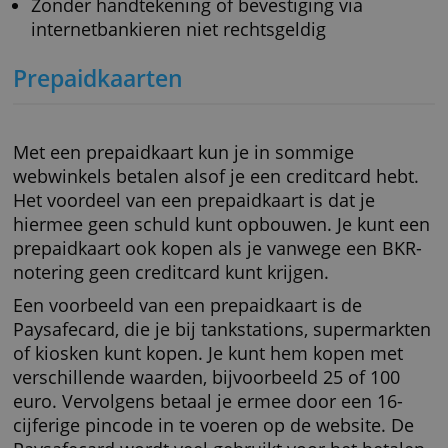
Risico op extra kosten bij laat betalen
Beperkt aantal webwinkels
Incassomachtigen
Een machtiging geven om een bedrag van je
rekening te incasseren kan ook een veilige
betaling zijn. Dat heet een Europese
incassomachtiging. Als je hiervoor kiest, beve
je de machtiging in je eigen
internetbankieromgeving. De bank schrijft he
bedrag dan af van je rekening. Het kan gaan
een eenmalige betaling, maar incassomachti
is vooral handig bij terugkerende betalingen.