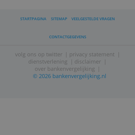
Nadelen:
Beperkt geaccepteerd
Risico op hoge kosten bij langdurige inactiv
Wisselkoersopslag
Apple Pay
Heb je een iPhone, iPad of laptop van Apple 
bankier je bij ING, Rabobank of ABN Amro? 
kun je in veel gevallen ook betalen met Apple
Hetzelfde geldt voor rekeninghouders bij Bun
Revolut, N26, Openbank en Monese. Kies je 
deze betaalmethode, dan hoef je meestal all
nog maar gegevens te controleren en de beta