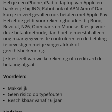
Betaling is terug te draaien
Nadelen:
Geen aankoopbescherming
Zonder handtekening of bevestiging via
internetbankieren niet rechtsgeldig
Prepaidkaarten
Met een prepaidkaart kun je in sommige
webwinkels betalen alsof je een creditcard he
Het voordeel van een prepaidkaart is dat je
hiermee geen schuld kunt opbouwen. Je kunt
prepaidkaart ook kopen als je vanwege een 