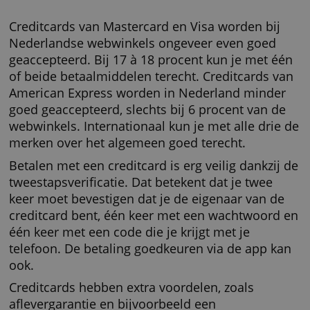
Voordelen:
Handig als je geen creditcard hebt
Goed geaccepteerd, ook in het buitenland
Aankoopbescherming
Veilig en privé
Meestal geen kosten
Nadelen:
Minimumleeftijd is 18 jaar
Wisselkoersopslag bij vreemde valuta
Achteraf betalen niet altijd mogelijk
Creditcard