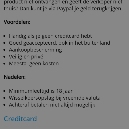
betaalmethode is vooral handig bij buitenla
webshops. Je kunt er wereldwijd mee betalen
Een Paypal-account open je online. Daarvoor
moet je minimaal 18 jaar oud zijn. Vervolgen
koppel je een betaalmethode aan je account,
bijvoorbeeld een creditcard of een bankreken
Het is ook mogelijk vooraf geld te storten op 
Paypal-account. Vervolgens kun je met Paypa
betalen, zonder dat de verkoper je bank- of
creditcardgegevens ziet.
Net als een creditcard geeft Paypal
aflevergarantie. Heb je een met Paypal betaa
product niet ontvangen en geeft de verkoper 
thuis? Dan kunt je via Paypal je geld terugkrij