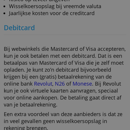
Creditcards hebben extra voordelen, zoals
aflevergarantie en bijvoorbeeld een
aankoopverzekering en/of een vergoeding bij
vlucht- of bagagevertraging. Creditcards zijn 
alleen handig voor uitgaven op internet, maa
voor vakanties, parkeergeld, tolwegen en
autohuur.
Voordelen:
Wereldwijd geaccepteerd
Aankoopbescherming
Gemakkelijk en veilig
Vaak veel extra voordelen, afhankelijk van 
soort creditcard
Rekening achteraf betalen