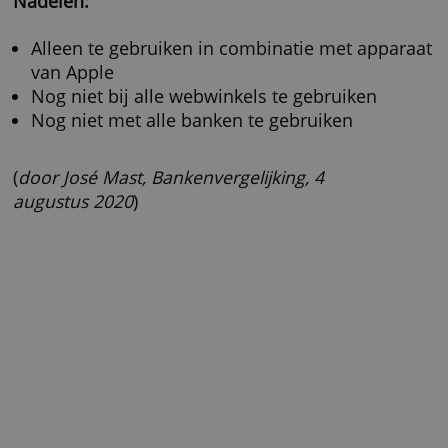
notering geen creditcard kunt krijgen.
Een voorbeeld van een prepaidkaart is de
Paysafecard, die je bij tankstations, superma
of kiosken kunt kopen. Je kunt hem kopen m
verschillende waarden, bijvoorbeeld 25 of 10
euro. Vervolgens betaal je ermee door een 1
cijferige pincode in te voeren op de website.
Paysafecard wordt veel gebruikt voor het bet
van games. Als je het tegoed niet binnen een
halfjaar opmaakt, moet je kosten betalen.
Voordelen:
Ook geschikt voor minderjarigen
Geen risico op schulden
Anoniem betalen