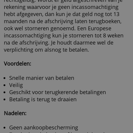
Bij sommige grote webwinkels kun je achtera
betalen zonder Klarna of Afterpay. Kies je de
methode, dan kun je rustig wachten tot het
product is bezorgd. Dan krijg je van de webw
een digitale acceptgiro, een DigiAccept. Dit is
betaalverzoek via e-mail met een betaallink. J
kunt de betaling doen met een
bankoverschrijving of iDeal.
Voordelen:
Pas na ontvangst betalen
Niet betalen voor artikelen die je terugstuu
Gemakkelijk en veilig
Vaak gratis
Nadelen: