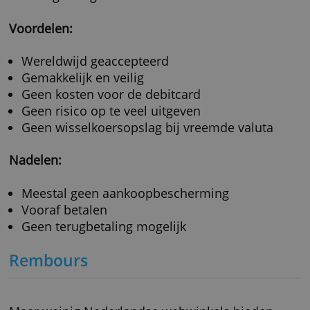
Nadelen:
Niet iedereen kan een creditcard krijgen
Risico op teveel uitgeven
Wisselkoersopslag bij vreemde valuta
Jaarlijkse kosten voor de creditcard
Debitcard
Bij webwinkels die Mastercard of Visa accept
kun je ook betalen met een debitcard. Dat is
betaalpas van Mastercard of Visa die je zelf 
opladen. Je kunt zo’n debitcard bijvoorbeeld
krijgen bij een (gratis) betaalrekening van de
online bank
Revolut
,
N26
of
Monese
. Bij Revo