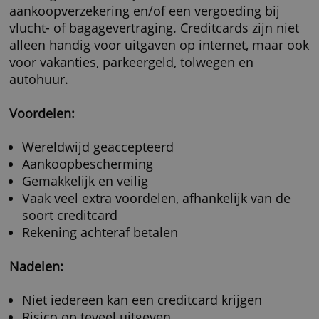
Creditcards van Mastercard en Visa worden b
Nederlandse webwinkels ongeveer even goe
geaccepteerd. Bij 17 à 18 procent kun je met
of beide betaalmiddelen terecht. Creditcards
American Express worden in Nederland min
goed geaccepteerd, slechts bij 6 procent van
webwinkels. Internationaal kun je met alle dr
merken over het algemeen goed terecht.
Betalen met een creditcard is erg veilig dankz
tweestapsverificatie. Dat betekent dat je twee
keer moet bevestigen dat je de eigenaar van 
creditcard bent, één keer met een wachtwoo
één keer met een code die je krijgt met je
telefoon. De betaling goedkeuren via de app
ook.