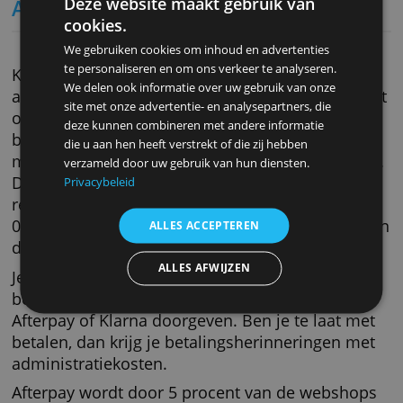
Meestal geen aankoopbescherming
Vooraf betalen
Geen terugbetaling mogelijk
Rembours
Maar weinig Nederlandse webwinkels biede
rembours aan als betaalmethode, slecht 7
procent. Als je bestelt onder rembours, betaa
voor het pakketje als het aan de deur wordt
afgeleverd. Je kunt dan meteen controleren o
juiste product is geleverd en dan pas betalen
Rembours kost meestal rond de 10 euro.
Voordelen: