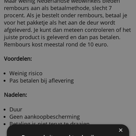
kun je ook virtuele kaarten aanvragen, specia
voor online aankopen. De betaling gaat direct
van je betaalrekening.
Een extra voordeel van deze aanbieders is da
in veel gevallen geen wisselkoersopslag in
rekening brengen.
Voordelen:
Wereldwijd geaccepteerd
Gemakkelijk en veilig
Geen kosten voor de debitcard
Geen risico op te veel uitgeven
Geen wisselkoersopslag bij vreemde valut
Nadelen: