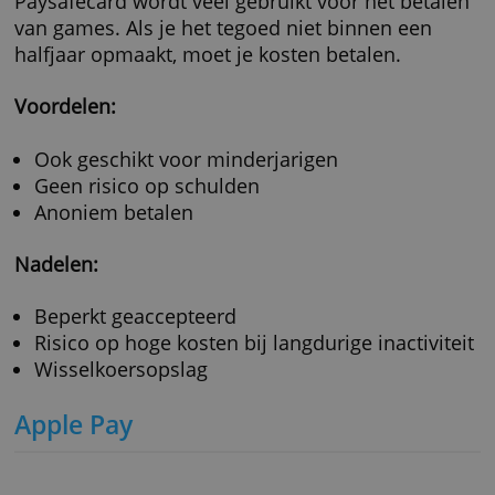
Een incassomachtiging zonder bevestiging vi
internetbankieren en zonder handtekening is 
rechtsgeldig. Wordt er geld afgeschreven van
rekening waarvoor je geen incassomachtigin
hebt afgegeven, dan kun je dat geld nog tot 1
maanden na de afschrijving laten terugboeke
ook wel storneren genoemd. Een Europese
incassomachtiging kun je storneren tot 8 we
na de afschrijving. Je houdt daarmee wel de
verplichting om alsnog te betalen.
Voordelen:
Snelle manier van betalen
Veilig
Geschikt voor terugkerende betalingen