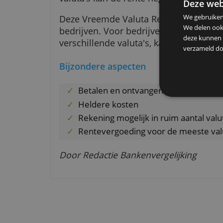
Wat moet ik verder weten?
Door de veranderende wisselkoe
saldo. Ook de rente op de reken
valuta’s kan de rente negatief zij
De
We g
Deze Vreemde Valuta Rekening i
We d
bedrijven. Voor bedrijven die re
deze
verschillende valuta's, kan de r
verz
Bijzondere aspecten
Betalen en ontvangen met int
Heldere kosten
Rekening mogelijk in ruim aant
Rentevergoeding voor de mees