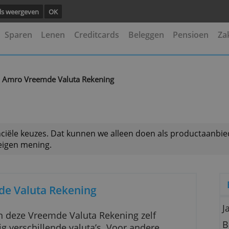
ng.
Details weergeven
OK
kening
Sparen
Lenen
Creditcards
Beleggen
g
ABN Amro Vreemde Valuta Rekening
>
 je financiële keuzes. Dat kunnen we alleen doen als
is onze eigen mening.
reemde Valuta Rekening