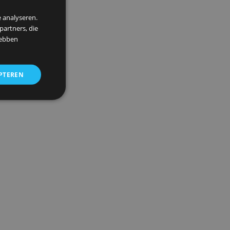
et
×
 om ons verkeer te analyseren.
entie- en analysepartners, die
strekt of die zij hebben
ALLES ACCEPTEREN