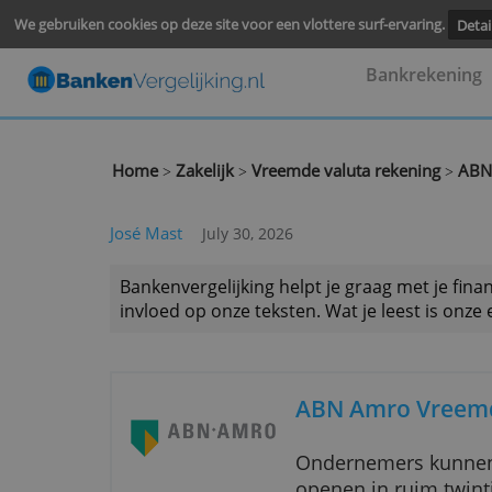
We gebruiken cookies op deze site voor een vlottere surf-ervari
Bankre
Home
Zakelijk
Vreemde valuta rekenin
>
>
José Mast
July 30, 2026
Bankenvergelijking helpt je graag met
invloed op onze teksten. Wat je leest 
ABN Amro V