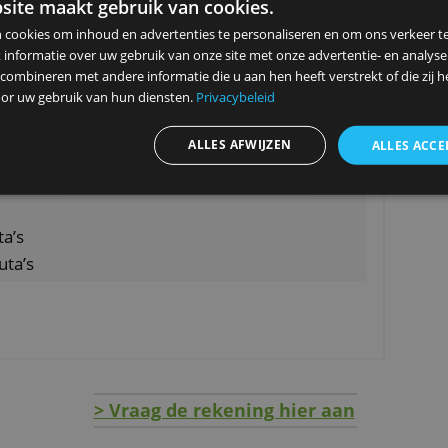
rs op de Vreemde Valuta Rekening fluctueert h
ing kan dagelijks veranderen. Bij sommige
n.
ze website maakt gebruik van cookies.
ebruiken cookies om inhoud en advertenties te personaliseren en
s bedoeld voor internationaal werkende
elen ook informatie over uw gebruik van onze site met onze advert
gelmatig betalingen verwerken in vier of meer
 kunnen combineren met andere informatie die u aan hen heeft ver
ekening
Franx
gunstiger zijn.
ameld door uw gebruik van hun diensten.
Privacybeleid
ALLES AFWIJZEN
ernetbankieren
al valuta’s
te valuta’s