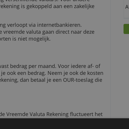
unnen deze Vreemde Valuta Rekening zelf
 twintig verschillende valuta’s. Voor andere
n. De rekening is gekoppeld aan een zakelijke
ekening verloopt via internetbankieren.
effende vreemde valuta gaan direct naar deze
n storten is niet mogelijk.
 een vast bedrag per maand. Voor iedere af- o
e betaal je ook een bedrag. Neem je ook de kos
igen rekening, dan betaal je een OUR-toeslag d