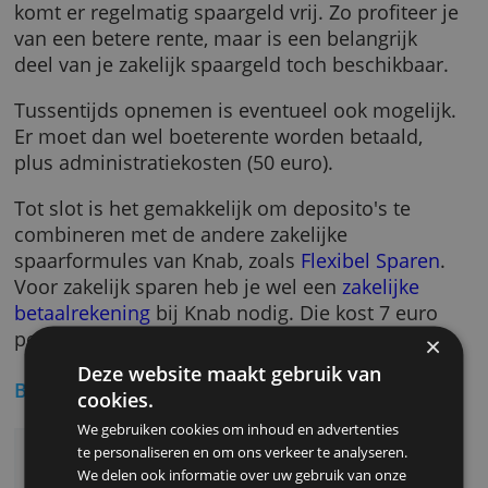
hoger de rente.
Een ander voordeel is dat je zoveel deposito'
kunt openen als je wilt. Houd je er meerdere
tegelijk aan met verschillende looptijden, da
komt er regelmatig spaargeld vrij. Zo profitee
van een betere rente, maar is een belangrijk
deel van je zakelijk spaargeld toch beschikba
Tussentijds opnemen is eventueel ook mogeli
Er moet dan wel boeterente worden betaald,
plus administratiekosten (50 euro).
Tot slot is het gemakkelijk om deposito's te
combineren met de andere zakelijke
spaarformules van Knab, zoals
Flexibel Spar
Voor zakelijk sparen heb je wel een
zakelijke
betaalrekening
bij Knab nodig. Die kost 7 eur