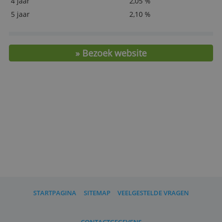
Minimale inleg
€ 1.000,-
Depositogarantie
Nederlandse
Maximale garantie
€ 100.000,-
Rente-uitkering
Jaarlijks
1 jaar
1,80 %
2 jaar
1,90 %
3 jaar
2,00 %
4 jaar
2,05 %
5 jaar
2,10 %
» Bezoek website