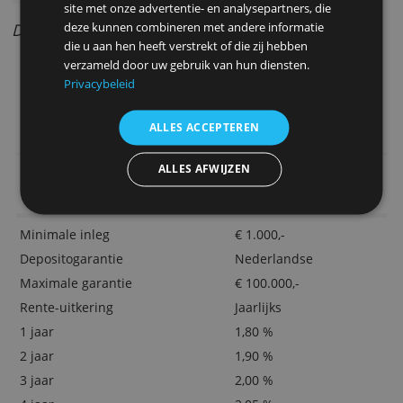
per maand.
Deze website maakt gebruik van
Bijzondere aspecten
cookies.
We gebruiken cookies om inhoud en advertenties
Spaarperiode tot op de dag te bepalen
te personaliseren en om ons verkeer te analyseren.
Lage minimuminleg van €1.000
We delen ook informatie over uw gebruik van onze
site met onze advertentie- en analysepartners, die
Door Redactie Bankenvergelijking
deze kunnen combineren met andere informatie
die u aan hen heeft verstrekt of die zij hebben
verzameld door uw gebruik van hun diensten.
> Knab Zakelijk Deposito Sparen hier
Privacybeleid
aanvragen bij Knab
ALLES ACCEPTEREN
ALLES AFWIJZEN
Rente en kenmerken
(per 1 juni 2026)