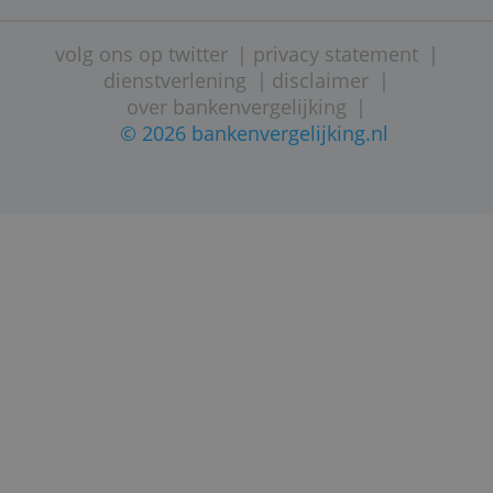
Je saldo is beschermd tot 100.000 euro
door het depositogarantiestelsel.
STARTPAGINA
SITEMAP
VEELGESTELDE VRAGEN