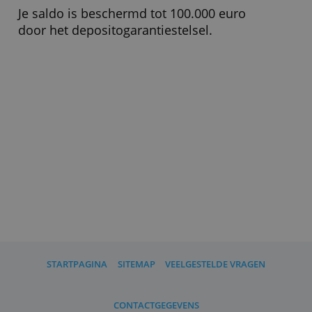
Zakelijke betaalrekening, bankpas
(debit-Mastercard), handige app en
internetbankieren op de laptop.
Voor wie geschikt?
Eenmanszaken, bv’s, vof's,
maatschappen, stichtingen en
verenigingen met een volledig
Nederlandse eigendomsstructuur
zonder Stichting Administratiekantoor
(STAK).
Wat moet ik verder weten?