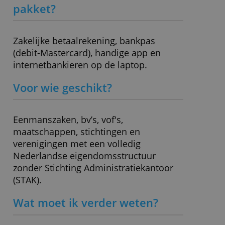
Rente positief saldo
0,00 %
Rood staan
- (niet mogelijk)
Boekhoudkoppeling
Ja
mogelijk?
Depositogarantie
Nederlandse
» Bezoek website
Wat zit er standaard in dit
pakket?