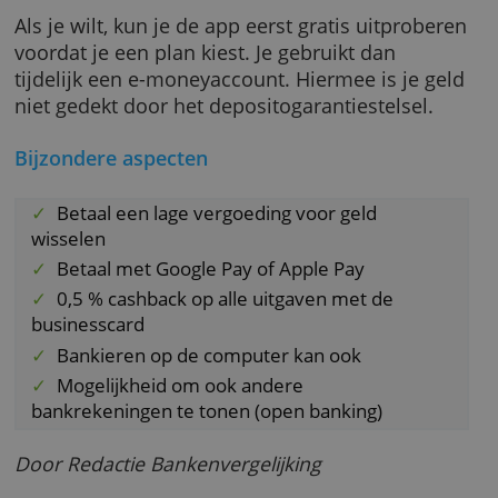
per maand 99 cent per keer en voor iedere
volgende geldopname die maand 2,99 euro.
De eerste 100 af- en bijschrijvingen per jaar z
gratis. Daarna moet je betalen, net als voor h
versturen van betaalverzoeken (27 cent per
transactie).
Als je wilt, kun je de app eerst gratis uitprob
voordat je een plan kiest. Je gebruikt dan
tijdelijk een e-moneyaccount. Hiermee is je g
niet gedekt door het depositogarantiestelsel.
Bijzondere aspecten
Betaal een lage vergoeding voor geld
wisselen