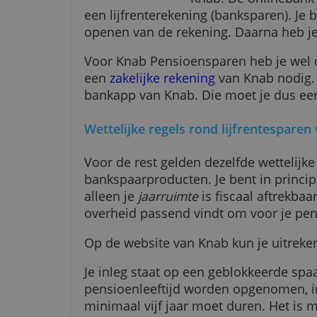
Met belastingv
Knab. De onli
een lijfrenterekening (bankspare
openen van de rekening. Daarna
Voor Knab Pensioensparen heb 
een
zakelijke rekening
van Knab n
bankapp van Knab. Die moet je 
Wettelijke regels rond lijfrente
Voor de rest gelden dezelfde wett
bankspaarproducten. Je bent in pr
alleen je
jaarruimte
is fiscaal af
overheid passend vindt om voor