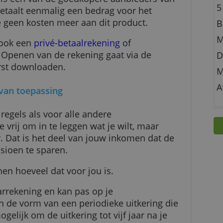
oordeel zelf sparen voor pensioen kan ook bij
nebank is een van de goedkopere aanbieders v
n). Je betaalt eenmalig een bedrag voor het
 heb je geen kosten meer aan dit product.
je wel ook een
privé-betaalrekening
of
odig. Openen van de rekening gaat via de
dus eerst downloaden.
sparen van toepassing
elijke regels als voor alle andere
incipe vrij om in te leggen wat je wilt, maar
trekbaar. Dat is het deel van jouw inkomen dat 
 je pensioen te sparen.