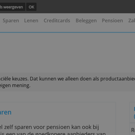
ng.
Details weergeven
OK
kening
Sparen
Lenen
Creditcards
Beleggen
en
 je financiële keuzes. Dat kunnen we alleen doen als
is onze eigen mening.
oensparen