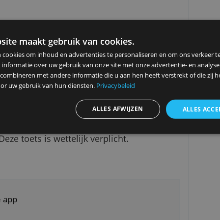
itrekenen hoeveel dat voor jou is.
de spaarrekening en kan pas op je
en, in de vorm van een periodieke uitkering 
t is mogelijk om de uitkering tot vijf jaar na je
ermogensbelasting en wordt elk jaar vermeerder
ze website maakt gebruik van cookies.
ebruiken cookies om inhoud en advertenties te personaliseren en
elen ook informatie over uw gebruik van onze site met onze advert
 kunnen combineren met andere informatie die u aan hen heeft ver
 mogelijk bij Knab. Je krijgt dan geen spaarren
ameld door uw gebruik van hun diensten.
Privacybeleid
e inleg. Het beleggen hoef je niet zelf te doen
ALLES AFWIJZEN
Knab Pensioenbeleggen openen, dan moet je ee
ggen. Deze toets is wettelijk verplicht.