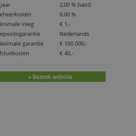
Rente
1,70 % (var
an
5 jaar
2,00 % (vas
Beheerkosten
0,00 %
Minimale inleg
€ 1,-
Depositogarantie
Nederland
Maximale garantie
€ 100.000,-
Afsluitkosten
€ 40,-
» Bezoek website
de