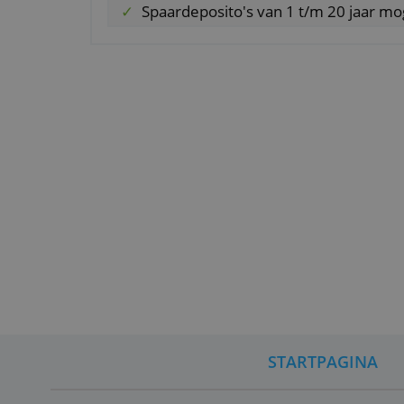
Bijzondere aspecten
Belastingvrij sparen voor je p
Moderne digitale bank met ee
Relatief beperkte afsluitkoste
Spaardeposito's van 1 t/m 20 