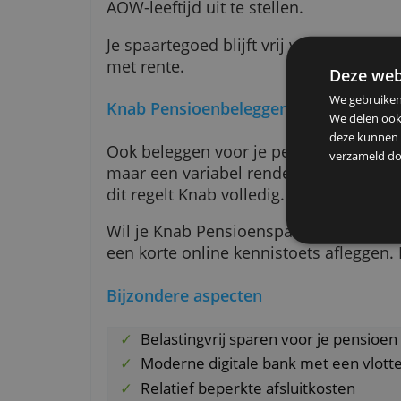
Op de website van Knab kun je u
Je inleg staat op een geblokkeer
pensioenleeftijd worden opgenom
minimaal vijf jaar moet duren. He
AOW-leeftijd uit te stellen.
Je spaartegoed blijft vrij van v
met rente.
De
We g
Knab Pensioenbeleggen
We d
deze
Ook beleggen voor je pensioen is
verz
maar een variabel rendement op j
dit regelt Knab volledig.
Wil je Knab Pensioensparen of 
een korte online kennistoets afle