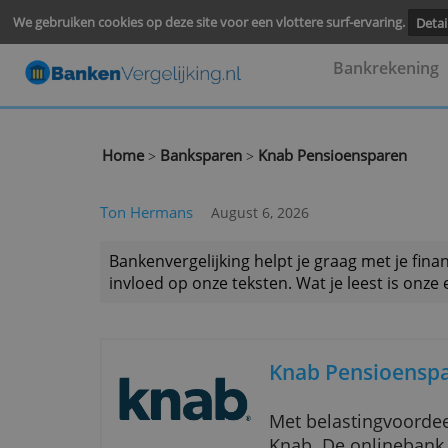
We gebruiken cookies op deze site voor een vlottere surf-ervari
Bankre
Home
Banksparen
Knab Pensioenspar
>
>
Ton Hermans
August 6, 2026
Bankenvergelijking helpt je graag met
invloed op onze teksten. Wat je leest 
Knab Pensi