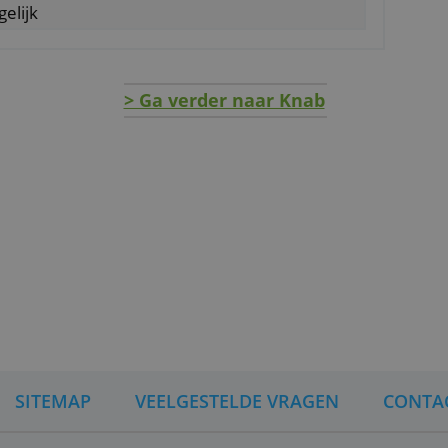
ensioen
n vlotte app
n
jaar mogelijk
> Ga verder naar Knab