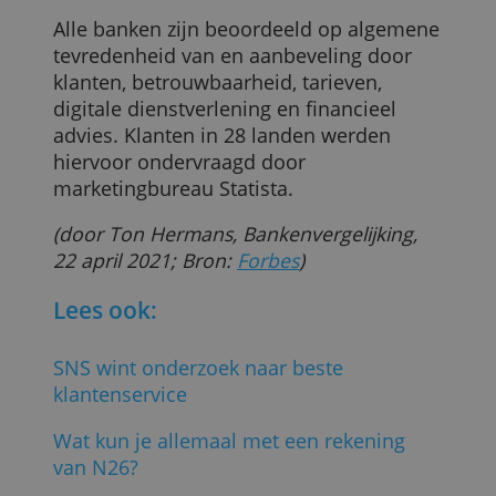
die u aan hen heeft verstrekt of die zij hebben
Antoine Gara op in zijn
verzameld door uw gebruik van hun diensten.
onderzoeksverslag. In sommige landen
Privacybeleid
eindigen ze al op de eerste plaats.
ALLES ACCEPTEREN
Zo staat onlinebank Neon op 1 in
Zwitserland en wordt in het Verenigd
ALLES AFWIJZEN
Koninkrijk de top vier volledig bezet door
zogenaamde challengerbanks, met First
Direct als koploper.
Alle banken zijn beoordeeld op algemen
tevredenheid van en aanbeveling door
klanten, betrouwbaarheid, tarieven,
digitale dienstverlening en financieel
advies. Klanten in 28 landen werden
hiervoor ondervraagd door
marketingbureau Statista.