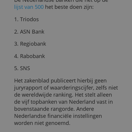
digitale banken, en stelt op basis daarva
een lijst samen, met per land een
uitgesplitste ranking.
De Nederlandse banken die het op de
lijst van 500
het beste doen zijn:
1. Triodos
2. ASN Bank
3. Regiobank
4. Rabobank
5. SNS
Het zakenblad publiceert hierbij geen