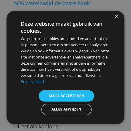
juryrapport of waarderingscijfer, zelfs nie
de wereldwijde ranking. Het stelt alleen
de vijf topbanken van Nederland vast in
bovenstaande rangorde. Andere
Nederlandse financiële instellingen
worden niet genoemd.
N26 wereldwijd de beste bank
Wel kiest de redactie van het blad de
Deze website maakt gebruik van
wereldwijd best presterende bank. Dat is
cookies.
N26, een nog jonge Duitse digitale bank
die
ook in Nederland actief is
en hier zo'
We gebruiken cookies om inhoud en advertenties
te personaliseren en om ons verkeer te analyseren.
200.000 rekeninghouders heeft.
We delen ook informatie over uw gebruik van onze
site met onze advertentie- en analysepartners, die
Digitale banken winnen wereldwijd
deze kunnen combineren met andere informatie
duidelijk terrein, merkt Forbes-analist