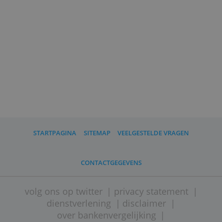
(
door Ton Hermans, Bankenvergelijking,
22 april 2021; Bron:
Forbes
)
Lees ook:
SNS wint onderzoek naar beste
klantenservice
Wat kun je allemaal met een rekening
van N26?