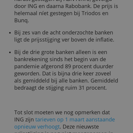
die u aan hen heeft verstrekt of die zij hebben
Gemiddeld
33,13
43,48
+31,24
24,2
verzameld door uw gebruik van hun diensten.
Gemiddeld bij de drie grote
19,80
37,40
+88,88
24,2
banken
Privacybeleid
ALLES ACCEPTEREN
(
Van Regiobank hebben we helaas geen
gegevens.
)
ALLES AFWIJZEN
Uit deze vergelijking blijkt onder meer he
volgende:
De prijs van een bankrekening is het
hardst gestegen bij ABN Amro, gevolgd
door ING en daarna Rabobank. De prijs i
helemaal níet gestegen bij Triodos en
Bunq.