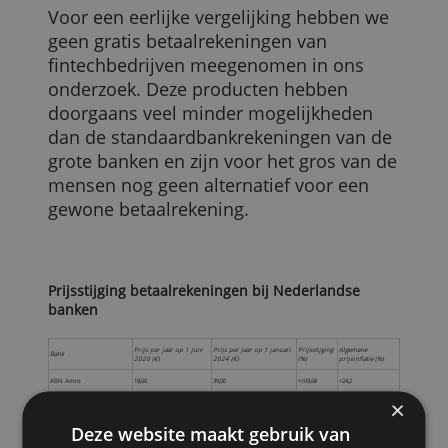
aanbiedt en vergelijken de huidige koste
daarvan, op peildatum 1 januari 2024,
met die van ruim drieënhalf jaar geleden
(1 juni 2020), in de eerste maanden van
de pandemie.
Daarnaast zie je in de tabel wat de
algemene inflatie was over dezelfde
periode, volgens het CBS.
Voor een eerlijke vergelijking hebben we
geen gratis betaalrekeningen van
fintechbedrijven meegenomen in ons
onderzoek. Deze producten hebben
doorgaans veel minder mogelijkheden
dan de standaardbankrekeningen van de
grote banken en zijn voor het gros van d