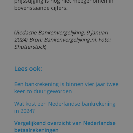
Bij zes van de acht onderzochte banken
ligt de prijsstijging ver boven de inflatie.
Bij de drie grote banken alleen is een
bankrekening sinds het begin van de
pandemie afgerond 89 procent duurder
geworden. Dat is bijna drie keer zoveel
als gemiddeld bij alle banken. Gemiddel
bedraagt de stijging ruim 31 procent.
Tot slot moeten we nog opmerken dat
ING zijn
tarieven op 1 maart aanstaande
opnieuw verhoogt
. Deze nieuwste
prijsstijging is nog niet meegenomen in