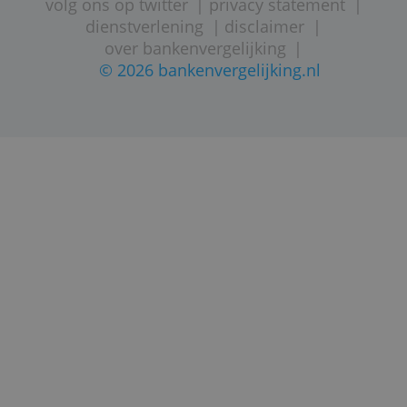
Vergelijkend overzicht van Nederlandse
betaalrekeningen
STARTPAGINA
SITEMAP
VEELGESTELDE VRAGEN