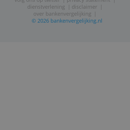
STARTPAGINA
SITEMAP
VEELGESTELDE VRAGEN
CONTACTGEGEVENS
volg ons op twitter
|
privacy statement