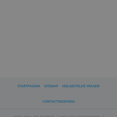
Overzicht van de beste
spaarrekeningen - met reviews
Open hier een gratis betaalrekening van
Revolut.
Lees ook:
Wat voor een bank is Revolut?
Wat kun je allemaal met een
betaalrekening van Revolut?