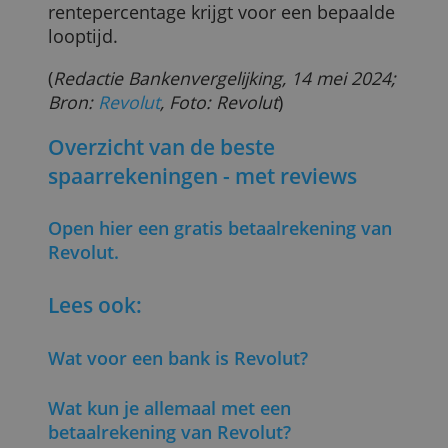
in
dit spaaroverzicht
.
ALLES AFWIJZEN
Dagelijks bijschrijving van spaarrente
Interessant aan de spaarrekening van
Revolut is dat de rente dagelijks wordt
bijgeschreven. Zo kun je de groei van je
spaarsaldo continu volgen.
Alle rentepercentages zijn zoals gezegd
variabel. Revolut biedt nog geen
deposito's aan waarmee je een vast
rentepercentage krijgt voor een bepaald
looptijd.
(
Redactie Bankenvergelijking, 14 mei 2024
Bron:
Revolut
, Foto: Revolut
)