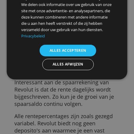
waarvoor je maandelijks 9,99 euro
betaalt, dan ontvang je 2,5 procent op
jaarbasis. Welke features Revolut
Premium heeft, lees je in
onze review
.
Deze rente voor Premium-klanten ligt
Deze website maakt gebruik van
redelijk in lijn met het huidige
cookies.
renteaanbod van Bunq (nu 2,46 procent)
en Openbank (nu 2,65 procent).
We gebruiken cookies om inhoud en advertenties
te personaliseren en om ons verkeer te analyseren.
De duurste Revolut-pakketten Metal en
We delen ook informatie over uw gebruik van onze
Ultra van respectievelijk 18,99 en 50 euro
site met onze advertentie- en analysepartners, die
deze kunnen combineren met andere informatie
per maand leveren je zelfs 3 en 3,5
die u aan hen heeft verstrekt of die zij hebben
procent op. Die laatste hoort bij de
verzameld door uw gebruik van hun diensten.
allerhoogste variabele spaarrentes van
Privacybeleid
dit moment. De beste spaarrentes van
vrij opneembare spaarrekeningen vind je
ALLES ACCEPTEREN