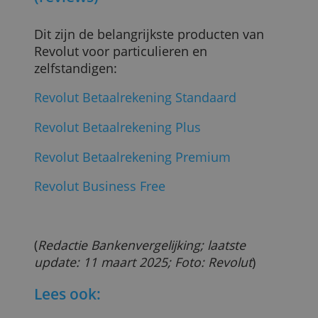
Revolut is een internationale bank waar
je tegen lage kosten kunt bankieren in
verschillende valuta. Dat maakt de bank
heel geschikt voor wie vaak buiten de
eurozone reist. Je moet dan wel voor lief
nemen dat je alleen kunt bankieren via
de app en geen persoonlijke service
krijgt.
Ook blinkt deze bank niet uit in
veelzijdigheid. Zo kun je er (nog) geen
creditcard aanvragen, sparen in een
deposito, geld lenen of verzekeringen
afsluiten. (*)
Ten slotte is bankieren bij Revolut