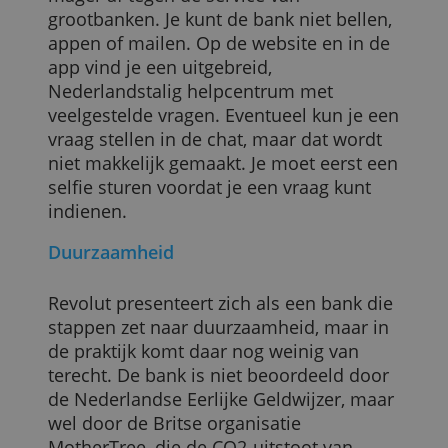
betaalde pakketten. Daarmee heb je
lagere kosten voor beleggen in
edelmetalen en voor internationale
overschrijvingen. Ook krijg je
spaarpunten als je een hotel of
vakantiewoning boekt en betaalt met je
Revolutrekening.
De klantenservice
De klantenservice van Revolut steekt
mager af tegen de service van
grootbanken. Je kunt de bank niet bellen,
appen of mailen. Op de website en in de
app vind je een uitgebreid,
Nederlandstalig helpcentrum met
veelgestelde vragen. Eventueel kun je ee