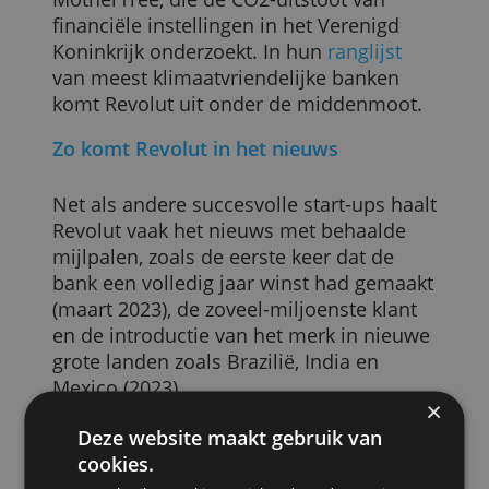
vraag stellen in de chat, maar dat wordt
niet makkelijk gemaakt. Je moet eerst ee
selfie sturen voordat je een vraag kunt
indienen.
Duurzaamheid
Revolut presenteert zich als een bank die
stappen zet naar duurzaamheid, maar in
de praktijk komt daar nog weinig van
terecht. De bank is niet beoordeeld door
de Nederlandse Eerlijke Geldwijzer, maar
wel door de Britse organisatie
MotherTree, die de CO2-uitstoot van
financiële instellingen in het Verenigd
Koninkrijk onderzoekt. In hun
ranglijst
van meest klimaatvriendelijke banken