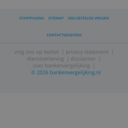
Revolut biedt nu ook spaarrekeningen
aan
Nederlands IBAN-nummer mogelijk bij
Revolut
*
Eind 2023 heeft Revolut een vergunning
gekregen van De Nederlandsche Bank. D
fintech mag onder meer leningen en
hypotheken gaan aanbieden en kan
voortaan Nederlandse IBAN-nummers
verstrekken. Revolut blijft echter onder
Litouws toezicht staan en de Litouwse
garantie blijft van toepassing.