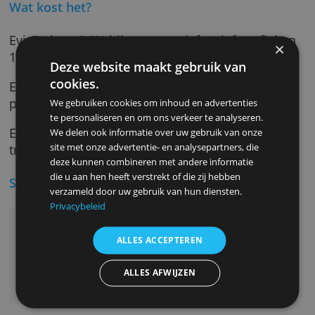
beleggen in door Evi geselecteerde fondsen.
Evi Advies laat je helemaal zelf kiezen waar je
belegt met behulp van een coach. Deze optie
staat open voor beleggers met minimaal €
10.000.
Wat kost het?
Evi Go kost 0,8% bij een zeer defensief profie
1,23% bij een zeer offensief profiel.
Deze website maakt gebruik van
cookies.
Evi Beheer kost 0,89% bij een zeer defensief
profiel en 1,32% bij een zeer offensief profiel
We gebruiken cookies om inhoud en advertenties
te personaliseren en om ons verkeer te analyseren.
Evi Advies kost 0,67% per jaar plus 0,45% voo
We delen ook informatie over uw gebruik van onze
site met onze advertentie- en analysepartners, die
transacties waarvoor je zelf opdracht geeft.
deze kunnen combineren met andere informatie