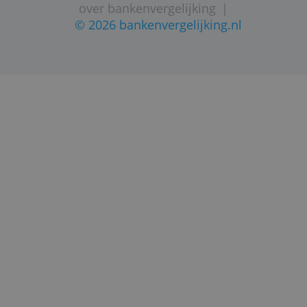
STARTPAGINA
SITEMAP
VEELGESTELDE VRAGEN
CONTACTGEGEVENS
volg ons op twitter
|
privacy statement
dienstverlening
|
disclaimer
|
over bankenvergelijking
|
© 2026 bankenvergelijking.nl