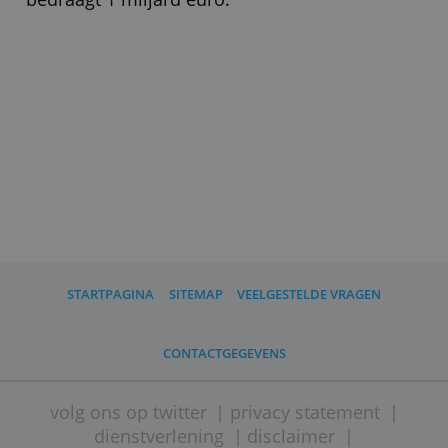
Minimale inleg
€ 1.000,-
» Bezoek website
Evi van Lanschot is sinds 2013 de online
vermogensbeheerder van
Van Lanschot
Bankiers
. Het beheerde vermogen
bedraagt 1 miljard euro.