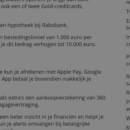
d
, het basisbetaalpakket van Rabobank, kun je
ekeninghouders openen. Je krijgt dan twee
je wilt ook een of twee Gold-creditcards,
ing op een hypotheek bij Rabobank.
 je een bestedingslimiet van 1.000 euro per
t, kun je dit bedrag verhogen tot 10.000 euro.
je pasje kun je afrekenen met Apple Pay, Goog
e Rabo App betaal je bovendien makkelijk je
rug.
 heeft als extra’s een aankoopverzekering van 