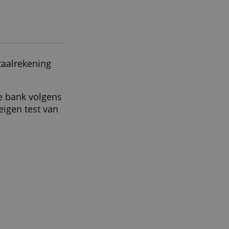
ALLES ACCEPTEREN
 bij Rabobank
 je al een betaalrekening
houder toe.
jkscore van de bank volgens
rvice is een eigen test van