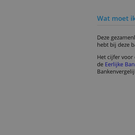
Door Redactie Bankenvergelijkin
Wat mo
Deze gez
hebt bij
Het cijf
de
Eerli