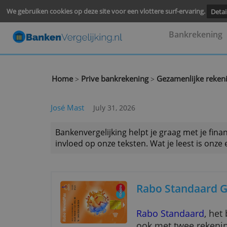
We gebruiken cookies op deze site voor een vlottere surf-ervari
Bankre
Home
Prive bankrekening
Gezamenlijk
>
>
José Mast
July 31, 2026
Bankenvergelijking helpt je graag met
invloed op onze teksten. Wat je leest 
Rabo Standa