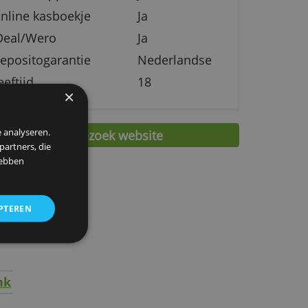
Pinbetaling buiten
€ 0,0
eurogebied
 je
Wisselkoersopslag
1,40 %
Mobiele app
Ja
Online kasboekje
Ja
iDeal/Wero
Ja
Depositogarantie
Nederlan
Leeftijd
18
×
 om ons verkeer te analyseren.
» Bezoek website
entie- en analysepartners, die
strekt of die zij hebben