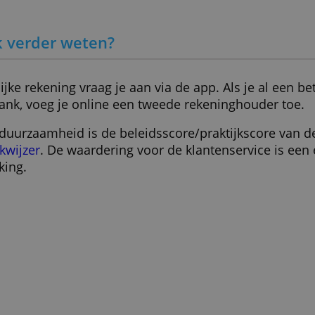
ALLES AFWIJZEN
g
> Open hier een gezamenlijke rekening
et ik verder weten?
amenlijke rekening vraag je aan via de app. Als
 deze bank, voeg je online een tweede rekening
er voor duurzaamheid is de beleidsscore/prakti
jke Bankwijzer
. De waardering voor de klantense