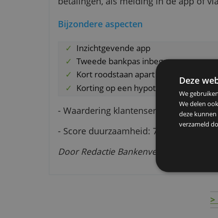
dagen en een verzekering bij rei
De app voor mobiel bankieren geef
met besparen op je vaste lasten.
betalingen, als melding in de app
Bijzondere aspecten
Inzichtgevende app
Tweede bankpas inbegrepen
Kort roodstaan apart aan te v
De
Korting op een hypotheek
We g
We d
- Waardering klantenservice:
7,8
deze
verz
- Score duurzaamheid: 7,0 / 6,0