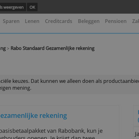
ng.
Details weergeven
OK
kening
Sparen
Lenen
Creditcards
Beleggen
e rekening
Rabo Standaard Gezamenlijke rekening
>
 je financiële keuzes. Dat kunnen we alleen doen als
is onze eigen mening.
ard Gezamenlijke rekening