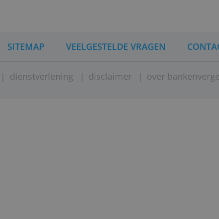
rgelijking.
INA
SITEMAP
VEELGESTELDE VRAGEN
ement
|
dienstverlening
|
disclaimer
|
over