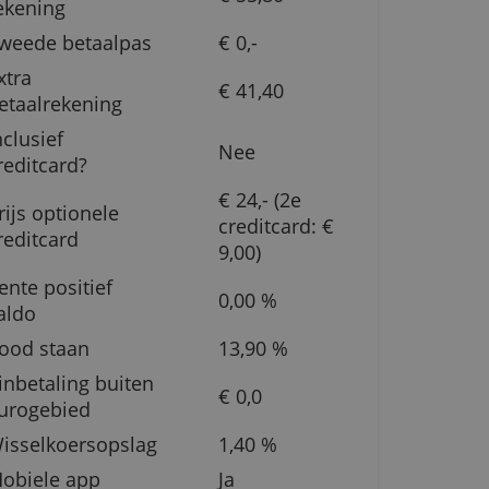
Jaarlijkse kosten
€ 55,80
rekening
Tweede betaalpas
€ 0,-
Extra
€ 41,40
betaalrekening
Inclusief
Nee
creditcard?
€ 24,- (2e
Prijs optionele
creditcard
creditcard
9,00)
le
Rente positief
0,00 %
saldo
Rood staan
13,90 %
360