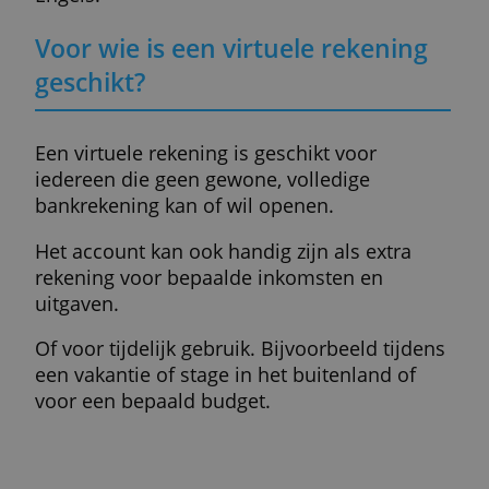
Wat zijn de nadelen?
Een virtuele rekening kan slechts op één
naam worden gezet en dus niet met
bijvoorbeeld je partner worden gedeeld.
Meerdere rekeningen bij dezelfde aanbied
openen is ook niet toegestaan.
Je hebt ook geen directe toegang tot ander
typische bankdiensten zoals financieel
advies, geld lenen, beleggen of een
hypotheek afsluiten.
Je saldo valt niet onder een
depositogarantiestelsel. Daarom kun je be
geen grote sommen spaargeld op zo'n