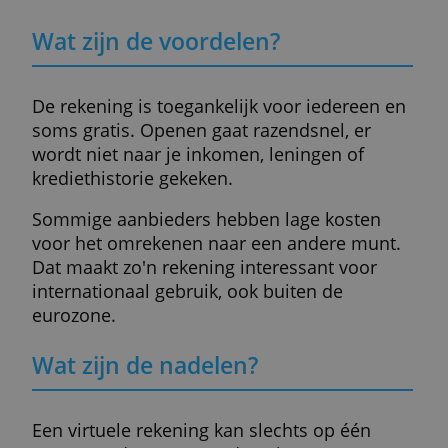
Je opent een account bij een uitgever van
elektronisch geld. Wise (voorheen
Transferwise) is hier een
bekend voorbeeld van.
Zo'n aanbieder heeft geen volledige
bankvergunning. Hij mag je bijvoorbeeld
geen geld lenen. Dat betekent dat hij ook 
minder regelgeving hoeft te voldoen. Een
rekening openen kan daardoor sneller gaa
Je identiteit wordt online gecontroleerd.
De aanbieder kan in een ander EU-land
gevestigd zijn en valt onder het toezicht va
dat land.