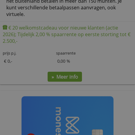
Revolut Betaalrekening Standaa
Geld ontvangen en overschrijven in 31 munten en in
het buitenland betalen in meer dan 150 munten. 
kunt verschillende betaalpassen aanvragen, ook
virtuele.
€ 20 welkomstcadeau voor nieuwe klanten (actie
2026); Tijdelijk 2,00 % spaarrente op eerste storting
2.500,-
prijs p.j.
spaarrente
€ 0,-
0,00 %