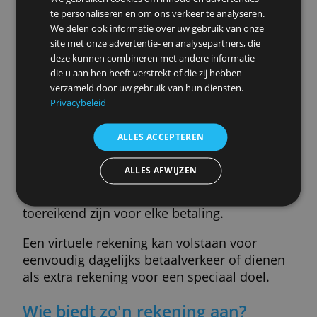
rekening die iedereen vanaf 18 jaar kan
openen. Als je slechts een basisbehoefte
hebt aan bankdiensten, kan zo'n rekening
voordelig en handig zijn.
Een virtuele betaalrekening is geen volledi
bankrekening maar een account bij een
online uitgever van elektronisch geld. Dat
brengt beperkingen met zich mee, maar o
voordelen.
Wat kun je ermee?
Deze website maakt gebruik van
cookies.
Je kunt gewoon betalen en geld ontvangen,
We gebruiken cookies om inhoud en advertenties
te personaliseren en om ons verkeer te analyseren.
bijvoorbeeld je salaris. De rekening werkt
We delen ook informatie over uw gebruik van onze
precies hetzelfde als een gewone
site met onze advertentie- en analysepartners, die