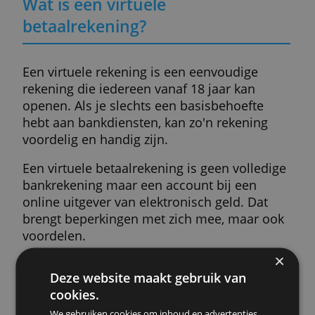
Mastercard kun je wereldwijd betalen en contant 
afhalen.
prijs p.j.
spaarrente
€ 71,40
0,00 %
» Meer info
Wat is een virtuele
betaalrekening?
Een virtuele rekening is een eenvoudige