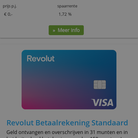
Wise Multivaluta Account
Gratis digitale betaalrekening waarop je vreemde
valuta kunt ontvangen en overmaken tegen een
gunstige wisselkoers.
prijs p.j.
spaarrente
€ 0,-
1,72 %
» Meer info