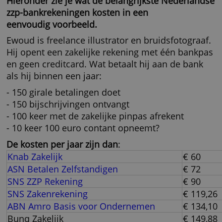
Hieronder zie je wat de belangrijkste Nederl
zzp-bankrekeningen kosten in een
eenvoudig voorbeeld.
Ewoud is freelance illustrator en bruidsfotogr
Hij opent een zakelijke rekening met één ba
en geen creditcard. Wat betaalt hij aan de ba
als hij binnen een jaar:
- 150 girale betalingen doet
- 150 bijschrijvingen ontvangt
- 100 keer met de zakelijke pinpas afrekent
- 10 keer 100 euro contant opneemt?
De kosten per jaar zijn dan
:
Knab Zakelijk
€ 