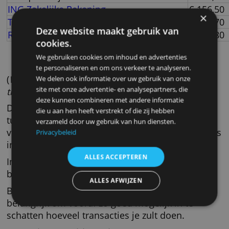
ASN Betalen Zelfstandigen
€ 
SNS ZZP Rekening
€ 
SNS Zakenrekening
€ 
ABN Amro Basis voor Ondernemen
€ 
Bunq Zakelijk
€ 
ING Zakelijke Rekening
€ 
Triodos Internet Zaken Rekening
€ 
Deze website maakt gebruik van
Rabobank Zakelijke Rekening
€ 
cookies.
We gebruiken cookies om inhoud en advertenties
te personaliseren en om ons verkeer te analyseren.
(
Welkomstkortingen niet meegerekend, alle
We delen ook informatie over uw gebruik van onze
site met onze advertentie- en analysepartners, die
transacties binnen de EU
).
deze kunnen combineren met andere informatie
Dit lijstje geeft duidelijk aan dat de verschille
die u aan hen heeft verstrekt of die zij hebben
tussen zakelijke rekeningen erg groot zijn. Ze
verzameld door uw gebruik van hun diensten.
voor wie de rekening maar beperkt gebruikt, 
Privacybeleid
in dit voorbeeld.