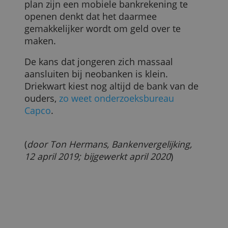
Gaat iedereen dan overstappen naar een
digitale bank en zijn de oude banken ten
dode opgeschreven? Voorlopig nog niet,
zo blijkt uit een
ander recent Brits
onderzoek
.
Volgens bureau Finder hebben over vijf
jaar zo'n 13 miljoen van de ruim 60
miljoen Britten een digital only-
bankrekening. Echter de helft van de
bevolking wil nog graag iemand
persoonlijk kunnen spreken op een
bankkantoor en zal niet overstappen. Oo
al vinden ze een mobiele bankrekening
gebruiksvriendelijker.