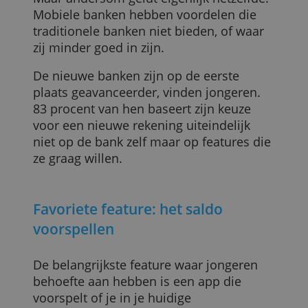
Een mobiele bankrekening biedt meestal
niet alles van een 'oude' bankrekening.
Omdat er geen kantoren bestaan, kun je
bijvoorbeeld geen contant geld storten o
hulp vragen aan een balie. Alles gaat
online, via de app.
Maar andersom geldt eigenlijk hetzelfde.
Mobiele banken hebben voordelen die
traditionele banken niet bieden, of waar
zij minder goed in zijn.
De nieuwe banken zijn op de eerste
plaats geavanceerder, vinden jongeren.
83 procent van hen baseert zijn keuze