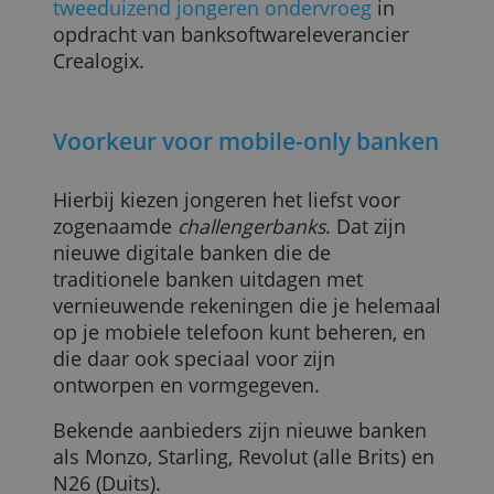
Een derde van de jongeren tussen 18 en
37 jaar opende in de afgelopen vijf jaar
minimaal twee accounts. Dat weet
onderzoeksbureau Censuswide,
dat
tweeduizend jongeren ondervroeg
in
opdracht van banksoftwareleverancier
Crealogix.
Voorkeur voor mobile-only banke
Hierbij kiezen jongeren het liefst voor
zogenaamde
challengerbanks
. Dat zijn
nieuwe digitale banken die de
traditionele banken uitdagen met
vernieuwende rekeningen die je helemaa