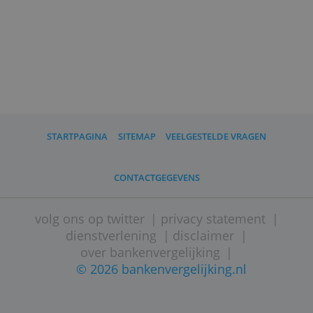
Ook wil niet iedereen er zijn salaris op
ontvangen.
Ruim een kwart van diegenen die wel va
plan zijn een mobiele bankrekening te
openen denkt dat het daarmee
gemakkelijker wordt om geld over te
maken.
De kans dat jongeren zich massaal
aansluiten bij neobanken is klein.
Driekwart kiest nog altijd de bank van de
ouders,
zo weet onderzoeksbureau
Capco
.
(
door Ton Hermans, Bankenvergelijking,