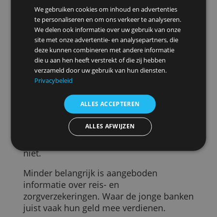
Mocht je minder uitgeven dan normaal,
dan zou het handig zijn als het overschot
automatisch wordt gespaard.
De helft van de jongeren onder 21
(Generatie Z) vindt het daarnaast erg
belangrijk dat je de rekening zelf kunt
blokkeren zodra je je betaalpasje
kwijtraakt. Dit kan al bij de meeste
banken, ook de traditionele.
Deze website maakt gebruik van
Bestedingen in beeld
cookies.
We gebruiken cookies om inhoud en advertenties
Ook vinden jongeren het nuttig wanneer
te personaliseren en om ons verkeer te analyseren.
hun bestedingspatroon wordt
We delen ook informatie over uw gebruik van onze