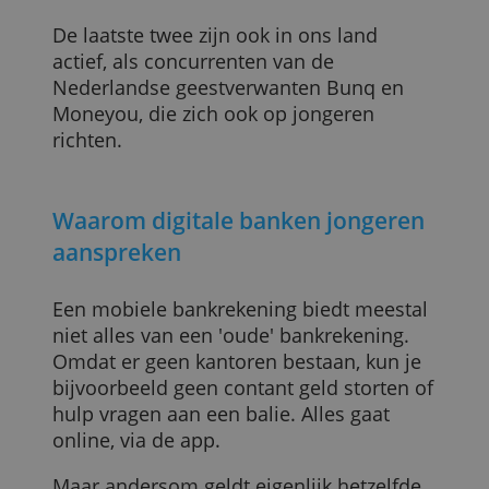
op je mobiele telefoon kunt beheren, en
die daar ook speciaal voor zijn
ontworpen en vormgegeven.
Bekende aanbieders zijn nieuwe banken
als Monzo, Starling, Revolut (alle Brits) en
N26 (Duits).
De laatste twee zijn ook in ons land
actief, als concurrenten van de
Nederlandse geestverwanten Bunq en
Moneyou, die zich ook op jongeren
richten.
Waarom digitale banken jongeren
aanspreken