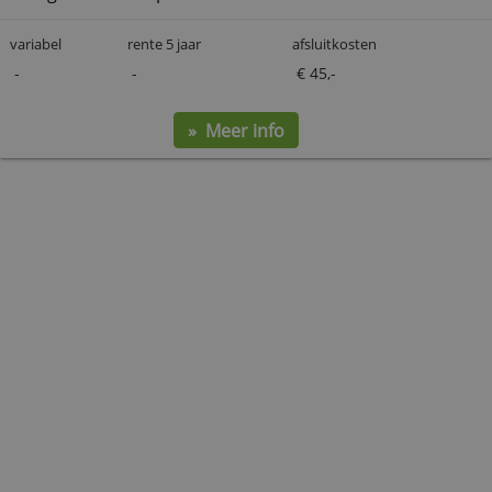
Brand New Day Pensioenrekeni
beleggen
Brand New Day biedt ook de mogelijkheid om te
beleggen met een vrijkomend lijfrentekapitaal. Je 
uit 14 fondsen waar automatisch in wordt belegd
volgt één modelportefeuille.
variabel
rente 5 jaar
afsluitkosten
-
-
€ 45,-