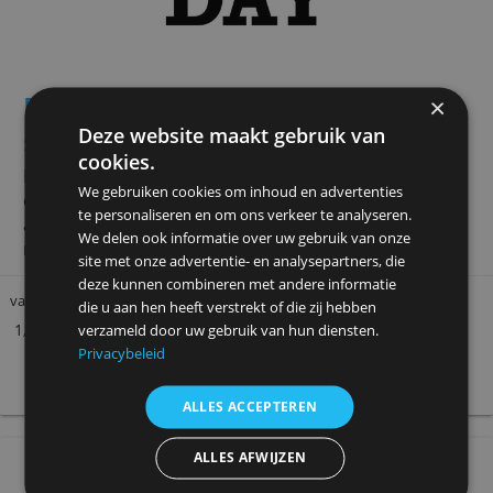
Brand New Day Pensioenrekeni
Deze website maakt gebruik van
sparen
cookies.
Doorsparen met een vrijkomend lijfrentekapitaal kan
We gebruiken cookies om inhoud en advertenties
ook bij pensioenaanbieder Brand New Day. De
te personaliseren en om ons verkeer te analyseren.
afsluitkosten zijn relatief laag, andere kosten zijn 
We delen ook informatie over uw gebruik van onze
niet.