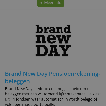
Centraal Beheer Extra Pensioen
Opbouw
De bankspaarrekening van Centraal Beheer is ook
geschikt voor inleggen van een bestaand
lijfrentekapitaal, een oudedagsreserve of
stakingswinst. De inleg kun je ook beleggen.
variabel
rente 5 jaar
afsluitkosten
1,60 %
2,55 %
€ 49,-
» Meer info