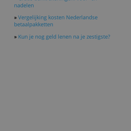
een jeugdrekening hebben gehad of naa
een andere bank willen.
»
Bekijk gewone bankrekeningen
(
door José Mast & Ton Hermans,
Bankenvergelijking, 14 oktober 2020; Foto
Bunq
)
Lees ook:
»
Een digitale bankrekening openen, hoe
gaat dat?
»
Veelgestelde vragen over
betaalrekeningen