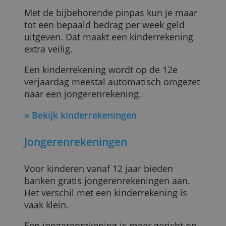
Voor kinderen tot 12 jaar kun je als oude
gratis een speciale kinderrekening
openen bij verschillende banken. De ene
bank stelt de rekening beschikbaar vanaf
0 jaar, de andere vanaf 6 jaar. Soms is de
maximumleeftijd 18 jaar.
Met de bijbehorende pinpas kun je maar
tot een bepaald bedrag per week geld
uitgeven. Dat maakt een kinderrekening
extra veilig.
Een kinderrekening wordt op de 12e
verjaardag meestal automatisch omgeze
naar een jongerenrekening.
»
Bekijk kinderrekeningen