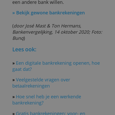
minimumsaldo op de rekening te staan.
18 jaar? Zelf verantwoordelijk
Op het moment dat een kind 18 wordt,
krijgt het zelf de verantwoordelijkheid
over de bankrekening.
Vóór de 18e verjaardag krijgt het kind
daarover bericht. De bank wil dan dat he
kind zich identificeert. Na de 18e
verjaardag kunnen ouders niet meer
meekijken.
Vanaf 18 jaar is het ook mogelijk om
zelfstandig een volledig nieuwe
bankrekening te openen, mocht je nooit