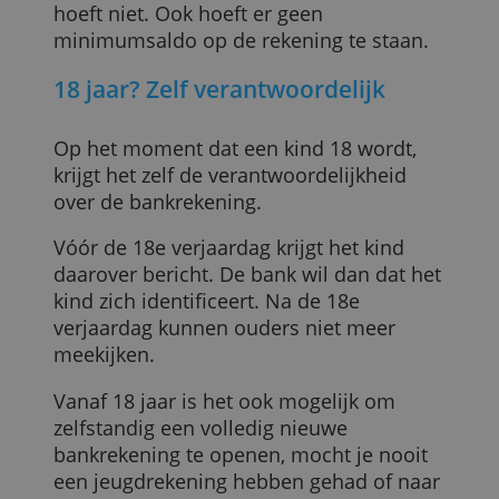
ouder worden aangevraagd. De ouder
verzameld door uw gebruik van hun diensten.
moet zich identificeren en je hebt ook he
Privacybeleid
BSN-nummer van het kind nodig.
ALLES ACCEPTEREN
Tot de 18e verjaardag blijf je als ouder
verantwoordelijk voor de rekening.
ALLES AFWIJZEN
Daarom is het handig om een
betaalrekening te hebben bij dezelfde
bank, zodat je in internetbankieren kunt
meekijken op de rekening van je kind.
Wat moet de minderjarige doen?
De minderjarige kan zelf het pasje
ontwerpen, oefenen met internet- en
mobiel bankieren en sparen, maar het
hoeft niet. Ook hoeft er geen