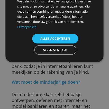
normale bankrekening met de
bijbehorende kosten. Opzeggen mag ook
Bij sommige studentenrekeningen kun je
vanaf je 18e ook een creditcard
aanvragen en/of rood staan. Verder
bieden banken soms extraatjes aan, zoal
goedkope verzekeringen.
»
Bekijk studentenrekeningen
Deze website maakt gebruik van
cookies.
Nog geen 18? Ouder is
We gebruiken cookies om inhoud en advertenties
verantwoordelijk
te personaliseren en om ons verkeer te analyseren.
We delen ook informatie over uw gebruik van onze
site met onze advertentie- en analysepartners, die
Een bankrekening voor een kind moet
deze kunnen combineren met andere informatie
altijd door of met toestemming van een
die u aan hen heeft verstrekt of die zij hebben