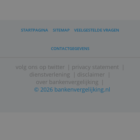
»
Hoe snel heb je een werkende
bankrekening?
»
Gratis bankrekeningen: voor- en
nadelen
»
Vergelijking kosten Nederlandse
betaalpakketten
»
Kun je nog geld lenen na je zestigste?