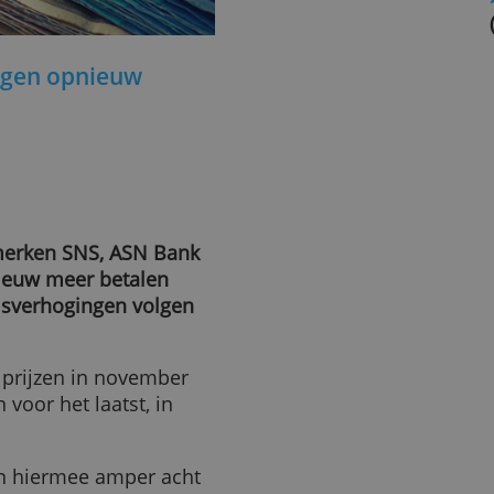
 verhogen opnieuw
ksbankmerken SNS, ASN Bank
024 opnieuw meer betalen
we prijsverhogingen volgen