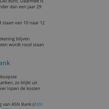
 50 cent bovenop en betaalt
. Een nieuwe prijsstijging
jaar is een basisrekening bij
urder geworden.
e betaalpakket
SNS Compleet
 4,45 euro in plaats van 3,95
t nog 3,40 euro. Daarmee is
S in minder dan een jaar 29
an rood staan van 10 naar 12
ntenrekening blijven
 studenten wordt rood staan