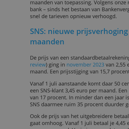
SNS, ASN en Regiobank verhoogde
nog. Rabobank deed dat een jaar ge
april 2023.
De huidige tarieven van de Volksb
maanden van toepassing. Volgens 
bank – sinds het bestaan van Banke
snel de tarieven opnieuw verhoog
SNS: nieuwe prijsverho
maanden
De prijs van een standaardbetaalr
review
) ging in
november 2023
van
maand. Een prijsstijging van 15,7