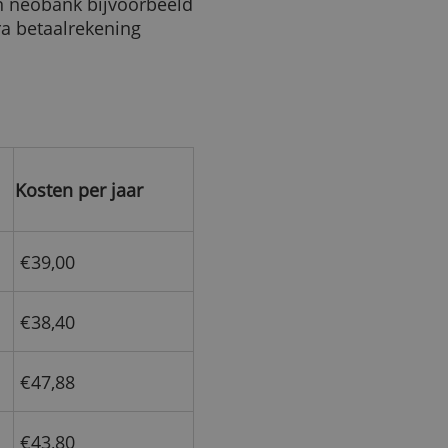
ng
ste betaalrekeningen van de
n vanaf 1 juli 2024, per
kt dat de producten niet
rom onze reviews voor de
we ook de goedkoopste
le neobanken die in
hebben in die hoedanigheid
 de goedkoopste rekeningen
 bij een neobank bijvoorbeeld