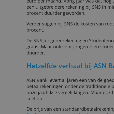
Vanaf 1 juli aanstaande komt daar
een SNS-klant 3,45 euro per maand
van 17 procent. In minder dan een 
SNS daarmee ruim 35 procent du
Ook de prijs van het uitgebreider
gaat omhoog. Vanaf 1 juli betaal je
euro per maand. Vorig jaar was da
een uitgebreidere rekening bij SN
procent duurder geworden.
Verder stijgen bij SNS de kosten v
procent.
De SNS Jongerenrekening en Stude
gratis. Maar ook voor jongeren en
duurder.