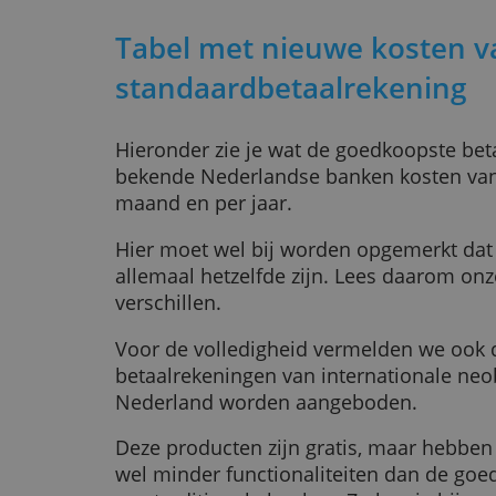
6,95 euro (nu nog 6,50) en voor he
sommige klanten nog hebben 8,05
euro).
Ook een extra betaalpas wordt du
ga je maandelijks 1 euro betalen i
stijgen de kosten van contant geld
Geldmaat) en van contant geld sto
Tariefverhoging bij andere grote
Ook de andere banken zitten niet s
prijzen vorige maand
nog. ABN A
voor het laatst.
Tabel met nieuwe kost