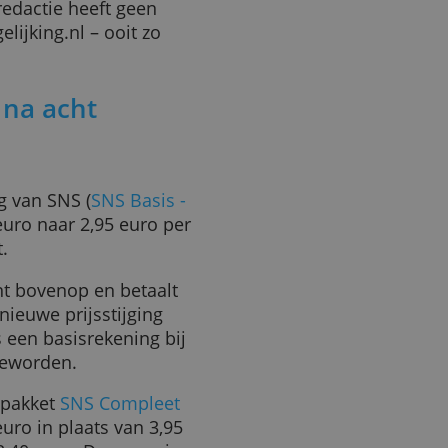
n hun prijzen in november
leden voor het laatst, in
ank zijn hiermee amper acht
onze redactie heeft geen
nvergelijking.nl – ooit zo
d.
ging na acht
ekening van SNS (
SNS Basis -
 2,55 euro naar 2,95 euro per
 procent.