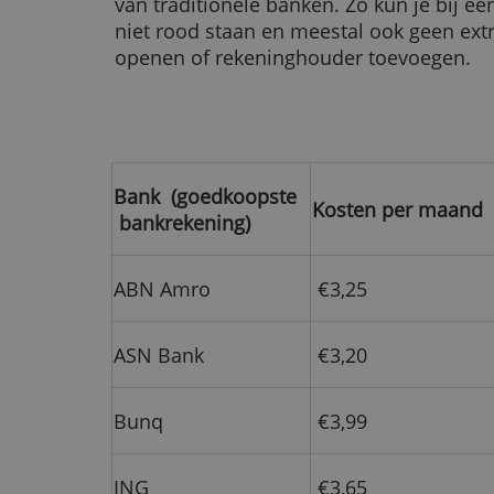
standaardbetaalrekeni
Hieronder zie je wat de goedkoop
bekende Nederlandse banken koste
maand en per jaar.
Hier moet wel bij worden opgemer
allemaal hetzelfde zijn. Lees daa
verschillen.
Voor de volledigheid vermelden 
betaalrekeningen van internationa
Nederland worden aangeboden.
Deze producten zijn gratis, maar 
wel minder functionaliteiten dan
van traditionele banken. Zo kun je