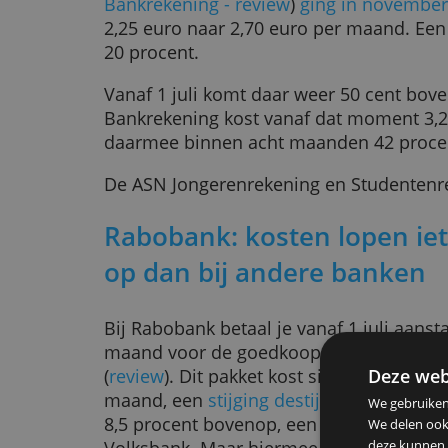
Hetzelfde verhaal bij 
ASN Bank levert al jaren een van
betaalrekeningen onder de traditio
onze jaarlijkse vergelijkingen. Ma
snel op.
De prijs van een standaardbetaalr
Bankrekening - review
)
ging in n
2,25 euro naar 2,70 euro per maand.
20 procent.
Vanaf 1 juli komt daar weer 50 c
Bankrekening kost vanaf dat mome
daarmee binnen acht maanden 42