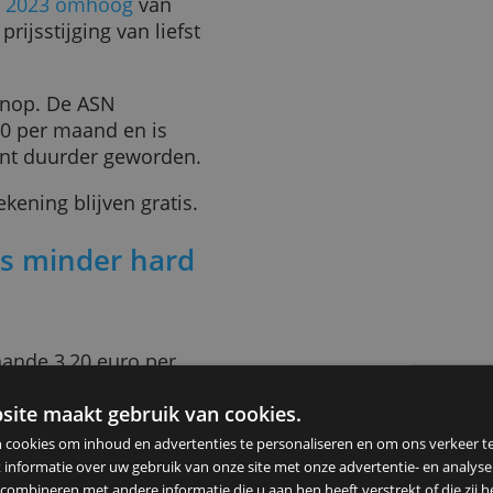
ASN Bank
 de goedkoopste
nele banken, zo blijkt uit
ar ook hier lopen de kosten
ekening van ASN Bank (
ASN
ovember 2023 omhoog
van
 Een prijsstijging van liefst
ent bovenop. De ASN
nt 3,20 per maand en is
 procent duurder geworden.