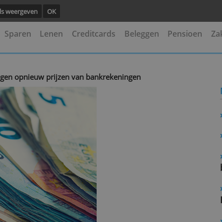
ng.
Details weergeven
OK
kening
Sparen
Lenen
Creditcards
Beleggen
k verhogen opnieuw prijzen van bankrekeningen