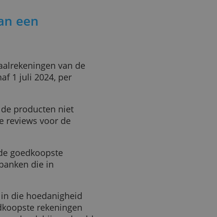
t oude Riantpakket dat
 euro per maand (nu 7,50
urder bij Rabobank. Hiervoor
n plaats van 75 cent. Verder
 opnemen (bij een niet-
rten.
 banken
til. ING
verhoogde zijn
mro
deed dat op 1 januari
en van een