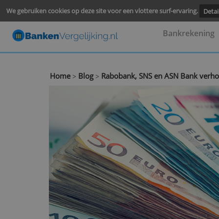
We gebruiken cookies op deze site voor een vlottere surf-ervari
Bankre
Home
Blog
Rabobank, SNS en ASN Ban
>
>