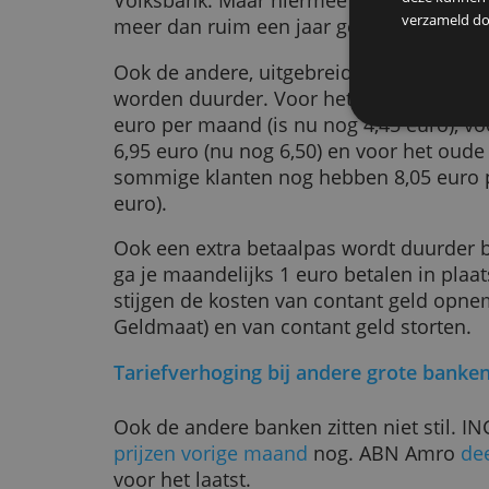
De ASN Jongerenrekening en Stude
Rabobank: kosten lope
op dan bij andere ban
Bij Rabobank betaal je vanaf 1 jul
maand voor de goedkoopste rekeni
De
(
review
). Dit pakket kost sinds apri
maand, een
stijging destijds
van li
We g
8,5 procent bovenop, een veel bepe
We d
deze
Volksbank. Maar hiermee kost het 
verz
meer dan ruim een jaar geleden.
Ook de andere, uitgebreidere bet
worden duurder. Voor het Basispakk
euro per maand (is nu nog 4,45 eu